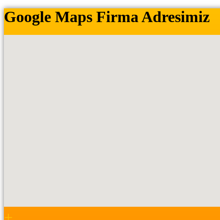
Google Maps Firma Adresimiz
+