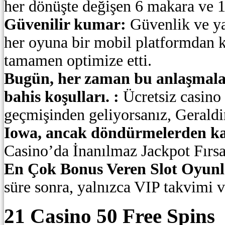
her dönüşte değişen 6 makara ve 1
Güvenilir kumar:
Güvenlik ve yas
her oyuna bir mobil platformdan k
tamamen optimize etti.
Bugün, her zaman bu anlaşmalar
bahis koşulları. :
Ücretsiz casino 
geçmişinden geliyorsanız, Geraldi
Iowa, ancak döndürmelerden kaz
Casino’da İnanılmaz Jackpot Fırsa
En Çok Bonus Veren Slot Oyunl
süre sonra, yalnızca VIP takvimi v
21 Casino 50 Free Spins