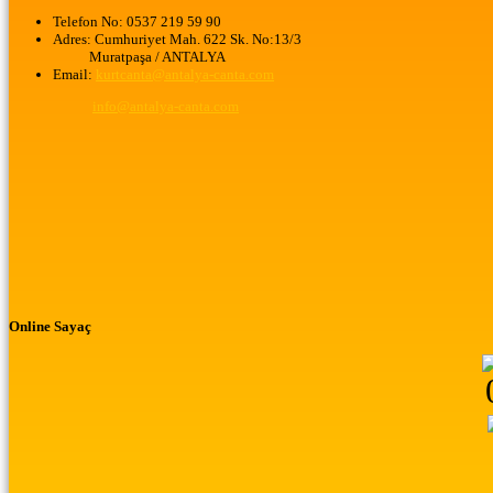
Telefon No:
0537 219 59 90
Adres:
Cumhuriyet Mah. 622 Sk. No:13/3
Muratpaşa / ANTALYA
Email:
kurtcanta@antalya-canta.com
info@antalya-canta.com
Online Sayaç