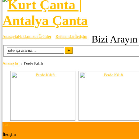
Bizi Arayın
Anasayfa
Hakkımızda
Ürünler
Referanslar
İletişim
Anasayfa
→
Perde Kılıfı
↑
üst
İletişim