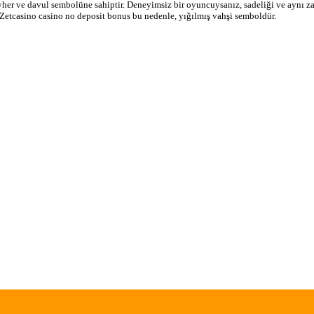
cevher ve davul sembolüne sahiptir. Deneyimsiz bir oyuncuysanız, sadeliği ve aynı 
m. Zetcasino casino no deposit bonus bu nedenle, yığılmış vahşi semboldür.