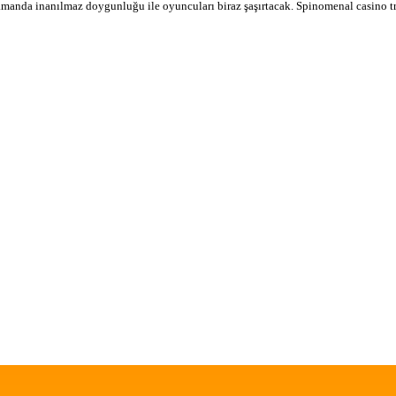
zamanda inanılmaz doygunluğu ile oyuncuları biraz şaşırtacak. Spinomenal casino t