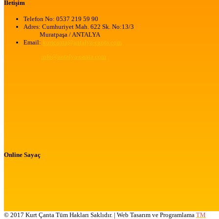
İletişim
Telefon No:
0537 219 59 90
Adres:
Cumhuriyet Mah. 622 Sk. No:13/3
Muratpaşa / ANTALYA
Email:
kurtcanta@antalya-canta.com
info@antalya-canta.com
Online Sayaç
© 2017 Kurt Çanta Tüm Hakları Saklıdır. | Web Tasarım ve Programlama
TM