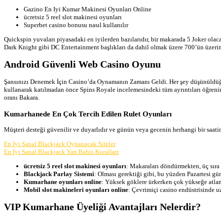
Gazino En Iyi Kumar Makinesi Oyunları Online
ücretsiz 5 reel slot makinesi oyunları
Superbet casino bonusu nasıl kullanılır
Quickspin yuvaları piyasadaki en iyilerden bazılarıdır, bir makarada 5 Joker olac
Dark Knight gibi DC Entertainment başlıkları da dahil olmak üzere 700’ün üzeri
Android Güvenli Web Casino Oyunu
Şansınızı Denemek İçin Casino’da Oynamanın Zamanı Geldi. Her şey düşünüldüğün
kullanarak katılmadan önce Spins Royale incelemesindeki tüm ayrıntıları öğrenin
oranı Bakara.
Kumarhanede En Çok Tercih Edilen Rulet Oyunları
Müşteri desteği güvenilir ve duyarlıdır ve günün veya gecenin herhangi bir saatind
En Iyi Sanal Blackjack Oynanacak Siteler
En Iyi Sanal Blackjack Yan Bahis Kuralları
ücretsiz 5 reel slot makinesi oyunları
: Makaraları döndürmekten, üç sıra 
Blackjack Parlay Sistemi
: Olması gerektiği gibi, bu yüzden Pazartesi g
Kumarhane oyunları online
: Yüksek göklere ürkerken çok yükseğe atlam
Mobil slot makineleri oyunları online
: Çevrimiçi casino endüstrisinde 
VIP Kumarhane Üyeliği Avantajları Nelerdir?