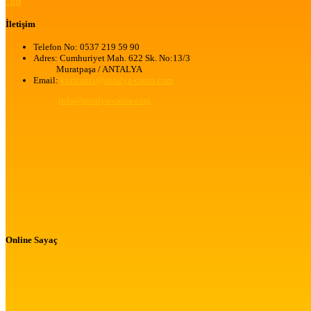
↑
üst
İletişim
Telefon No:
0537 219 59 90
Adres:
Cumhuriyet Mah. 622 Sk. No:13/3
Muratpaşa / ANTALYA
Email:
kurtcanta@antalya-canta.com
info@antalya-canta.com
Online Sayaç