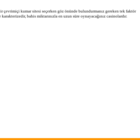
ir çevrimiçi kumar sitesi seçerken göz önünde bulundurmanız gereken tek faktör
e karakterizedir, bahis miktarınızla en uzun süre oynayacağınız casinolardır.