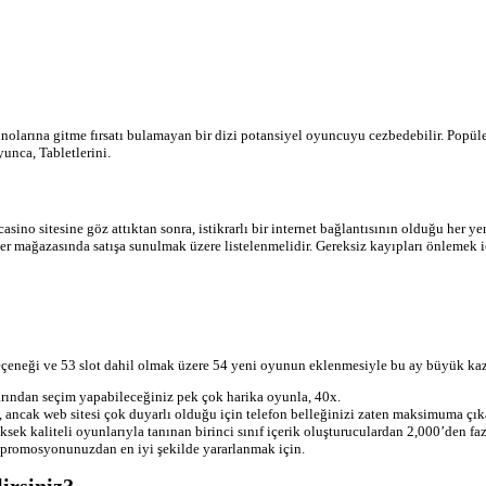
sinolarına gitme fırsatı bulamayan bir dizi potansiyel oyuncuyu cezbedebilir. Popül
unca, Tabletlerini.
sino sitesine göz attıktan sonra, istikrarlı bir internet bağlantısının olduğu her 
er mağazasında satışa sunulmak üzere listelenmelidir. Gereksiz kayıpları önlemek i
 seçeneği ve 53 slot dahil olmak üzere 54 yeni oyunun eklenmesiyle bu ay büyük ka
arından seçim yapabileceğiniz pek çok harika oyunla, 40x.
zü, ancak web sitesi çok duyarlı olduğu için telefon belleğinizi zaten maksimuma çı
sek kaliteli oyunlarıyla tanınan birinci sınıf içerik oluşturuculardan 2,000’den faz
t promosyonunuzdan en iyi şekilde yararlanmak için.