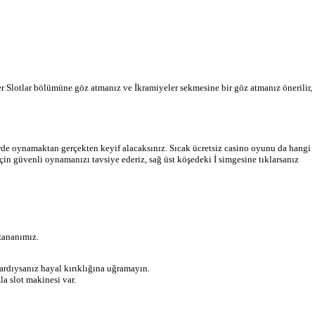
er Slotlar bölümüne göz atmanız ve İkramiyeler sekmesine bir göz atmanız önerilir,
yerde oynamaktan gerçekten keyif alacaksınız. Sıcak ücretsiz casino oyunu da hangi
çin güvenli oynamanızı tavsiye ederiz, sağ üst köşedeki İ simgesine tıklarsanız
zananımız.
kardıysanız hayal kırıklığına uğramayın.
la slot makinesi var.