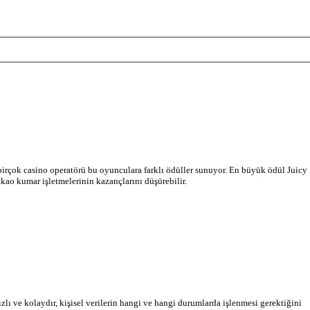
 birçok casino operatörü bu oyunculara farklı ödüller sunuyor.
En büyük ödül Juicy
akao kumar işletmelerinin kazançlarını düşürebilir.
ı ve kolaydır, kişisel verilerin hangi ve hangi durumlarda işlenmesi gerektiğini