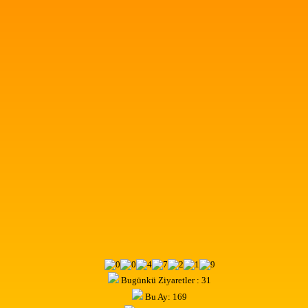
Bugünkü Ziyaretler : 31
Bu Ay: 169