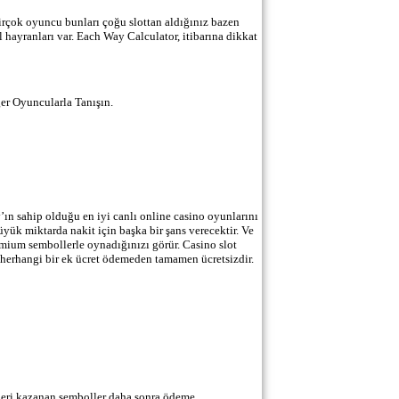
rçok oyuncu bunları çoğu slottan aldığınız bazen
l hayranları var. Each Way Calculator, itibarına dikkat
er Oyuncularla Tanışın.
’ın sahip olduğu en iyi canlı online casino oyunlarını
ük miktarda nakit için başka bir şans verecektir. Ve
remium sembollerle oynadığınızı görür. Casino slot
 herhangi bir ek ücret ödemeden tamamen ücretsizdir.
neleri kazanan semboller daha sonra ödeme