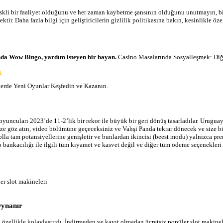
kli bir faaliyet olduğunu ve her zaman kaybetme şansının olduğunu unutmayın, bi
. Daha fazla bilgi için geliştiricilerin gizlilik politikasına bakın, kesinlikle öze
ında Wow Bingo, yardım isteyen bir bayan.
Casino Masalarında Sosyalleşmek: Diğ
ı
rde Yeni Oyunlar Keşfedin ve Kazanın.
yuncuları 2023’de 11-2’lik bir rekor ile büyük bir geri dönüş tasarladılar. Uruguay
ze göz atın, video bölümüne geçeceksiniz ve Vahşi Panda tekrar dönecek ve size büy
yolla tam potansiyellerine genişletir ve bunlardan ikincisi (beest modu) yalnızca p
bankacılığı ile ilgili tüm kıyamet ve kasvet değil ve diğer tüm ödeme seçenekleri
er slot makineleri
Oynanır
nı özellikle kolaylaştırdı. İndirmeden ve kayıt olmadan ücretsiz popüler slot maki