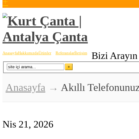
+
Bizi Arayın
Anasayfa
Hakkımızda
Ürünler
Referanslar
İletişim
Anasayfa
→
Akıllı Telefonun
Nis 21, 2026