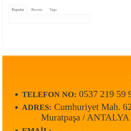
Popular
Recent
Tags
0537 219 59 
TELEFON NO:
Cumhuriyet Mah. 62
ADRES:
Muratpaşa / ANTALYA
EMAIL: