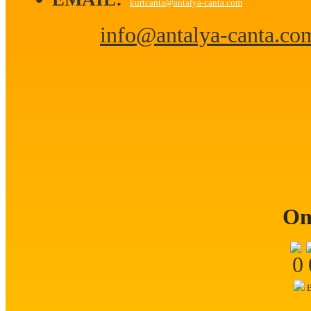
kurtcanta@antalya-canta.com
info@antalya-canta.co
On
B