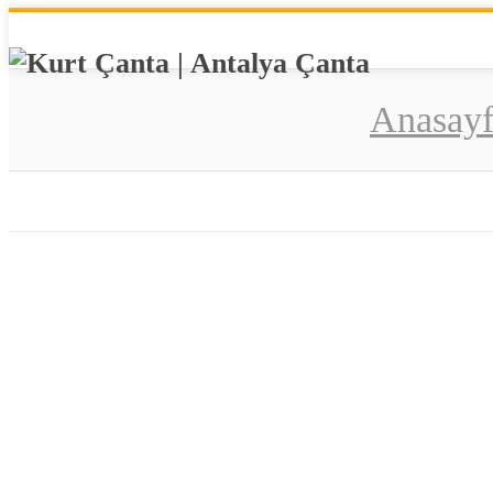
Anasayf