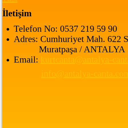
İletişim
Telefon No:
0537 219 59 90
Adres:
Cumhuriyet Mah. 622 S
Muratpaşa / ANTALYA
Email:
kurtcanta@antalya-can
info@antalya-canta.co