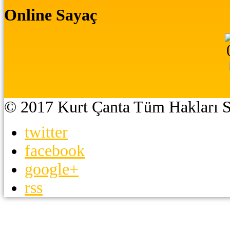
Online Sayaç
© 2017 Kurt Çanta Tüm Hakları S
twitter
facebook
google+
rss