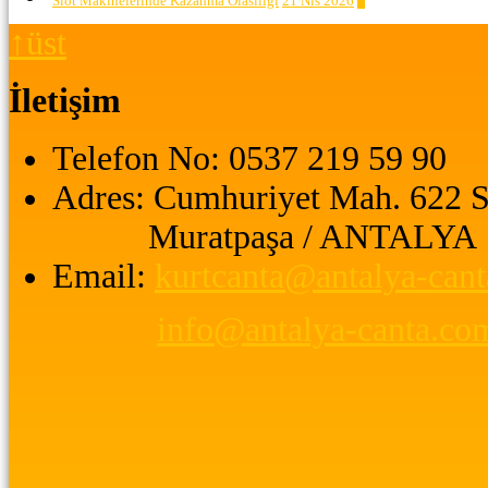
Slot Makinelerinde Kazanma Olasılığı
21 Nis 2026
0
↑
üst
İletişim
Telefon No:
0537 219 59 90
Adres:
Cumhuriyet Mah. 622 S
Muratpaşa / ANTALYA
Email:
kurtcanta@antalya-can
info@antalya-canta.co