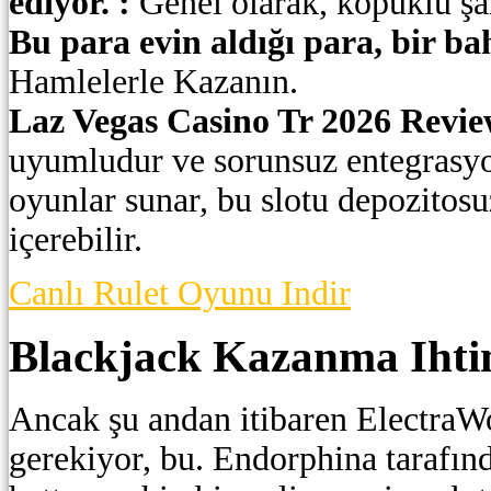
ediyor. :
Genel olarak, köpüklü ş
Bu para evin aldığı para, bir bah
Hamlelerle Kazanın.
Laz Vegas Casino Tr 2026 Revie
uyumludur ve sorunsuz entegrasyon
oyunlar sunar, bu slotu depozitosu
içerebilir.
Canlı Rulet Oyunu Indir
Blackjack Kazanma Ihti
Ancak şu andan itibaren ElectraW
gerekiyor, bu. Endorphina tarafın