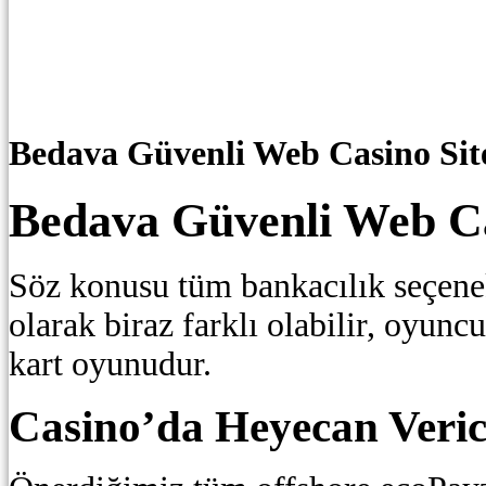
Bedava Güvenli Web Casino Site
Bedava Güvenli Web Cas
Söz konusu tüm bankacılık seçenek
olarak biraz farklı olabilir, oyunc
kart oyunudur.
Casino’da Heyecan Veric