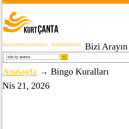
Bizi Arayın
Anasayfa
Hakkımızda
Ürünler
Referanslar
İletişim
Anasayfa
→
Bingo Kuralları
Nis 21, 2026