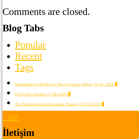
Comments are closed.
Blog
Tabs
Popular
Recent
Tags
Kumarhanede Blackjack Nasıl Oynanır Online
21 Nis 2026
0
En Iyi Slot Siteleri
21 Nis 2026
0
Slot Makinelerinde Kazanma Olasılığı
21 Nis 2026
0
↑
üst
İletişim