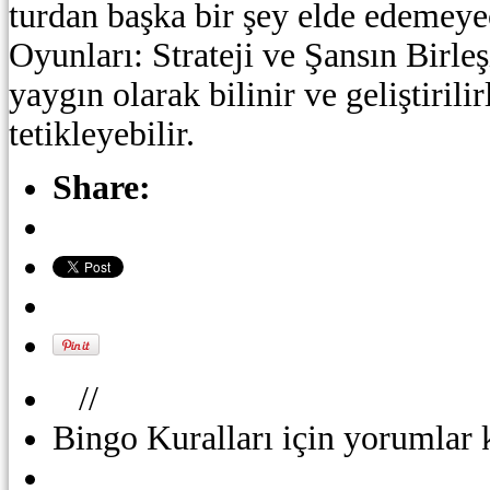
turdan başka bir şey elde edemeye
Oyunları: Strateji ve Şansın Birle
yaygın olarak bilinir ve geliştiril
tetikleyebilir.
Share:
//
Bingo Kuralları için
yorumlar k