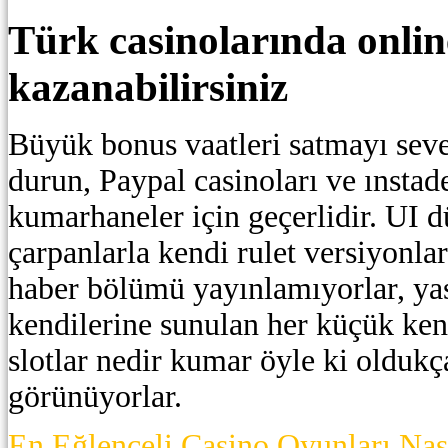
Türk casinolarında onlin
kazanabilirsiniz
Büyük bonus vaatleri satmayı seve
durun, Paypal casinoları ve ınstad
kumarhaneler için geçerlidir. UI 
çarpanlarla kendi rulet versiyonlar
haber bölümü yayınlamıyorlar, ya
kendilerine sunulan her küçük ken
slotlar nedir kumar öyle ki oldukç
görünüyorlar.
En Eğlenceli Casino Oyunları Nası