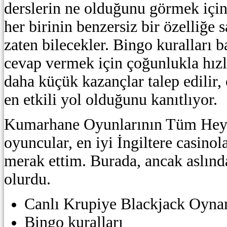
derslerin ne olduğunu görmek için
her birinin benzersiz bir özelliğe
zaten bilecekler. Bingo kuralları
cevap vermek için çoğunlukla hızl
daha küçük kazançlar talep edilir, 
en etkili yol olduğunu kanıtlıyor.
Kumarhane Oyunlarının Tüm Heye
oyuncular, en iyi İngiltere casino
merak ettim. Burada, ancak aslınd
olurdu.
Canlı Krupiye Blackjack Oyn
Bingo kuralları