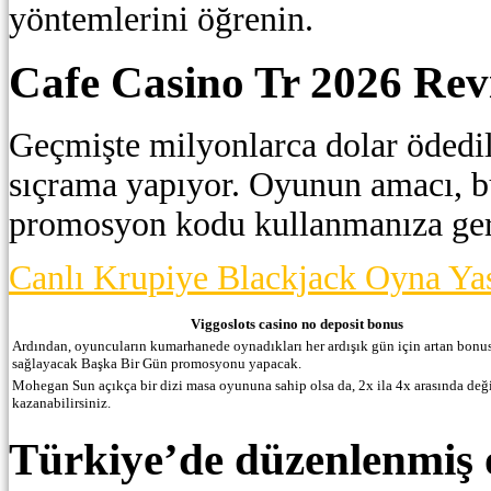
yöntemlerini öğrenin.
Cafe Casino Tr 2026 Rev
Geçmişte milyonlarca dolar ödedil
sıçrama yapıyor. Oyunun amacı, bu
promosyon kodu kullanmanıza ger
Canlı Krupiye Blackjack Oyna Ya
Viggoslots casino no deposit bonus
Ardından, oyuncuların kumarhanede oynadıkları her ardışık gün için artan bonus
sağlayacak Başka Bir Gün promosyonu yapacak.
Mohegan Sun açıkça bir dizi masa oyununa sahip olsa da, 2x ila 4x arasında deği
kazanabilirsiniz.
Türkiye’de düzenlenmiş o