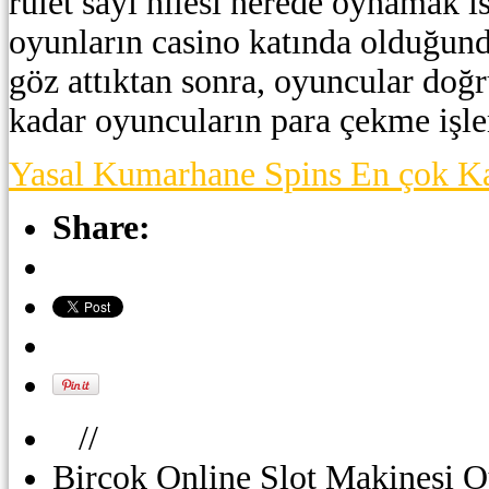
rulet sayı hilesi nerede oynamak i
oyunların casino katında olduğunda
göz attıktan sonra, oyuncular doğr
kadar oyuncuların para çekme işlem
Yasal Kumarhane Spins En çok K
Share:
//
Birçok Online Slot Makinesi O