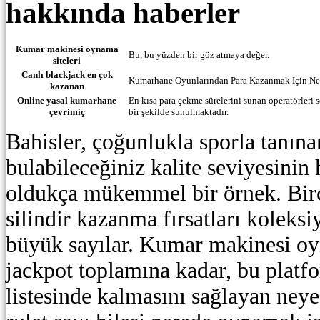
hakkında haberler
Kumar makinesi oynama
Bu, bu yüzden bir göz atmaya değer.
siteleri
Canlı blackjack en çok
Kumarhane Oyunlarından Para Kazanmak İçin Ne
kazanan
Online yasal kumarhane
En kısa para çekme sürelerini sunan operatörler
çevrimiç
bir şekilde sunulmaktadır.
Bahisler, çoğunlukla sporla tanına
bulabileceğiniz kalite seviyesinin 
oldukça mükemmel bir örnek. Bir
silindir kazanma fırsatları koleks
büyük sayılar. Kumar makinesi oyn
jackpot toplamına kadar, bu platf
listesinde kalmasını sağlayan ney