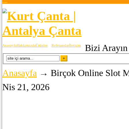
Bizi Arayın
Anasayfa
Hakkımızda
Ürünler
Referanslar
İletişim
Anasayfa
→
Birçok Online Slot 
Nis 21, 2026