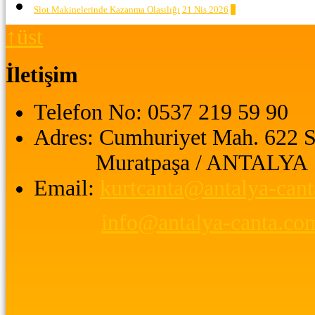
Slot Makinelerinde Kazanma Olasılığı
21 Nis 2026
0
↑
üst
İletişim
Telefon No:
0537 219 59 90
Adres:
Cumhuriyet Mah. 622 S
Muratpaşa / ANTALYA
Email:
kurtcanta@antalya-can
info@antalya-canta.co