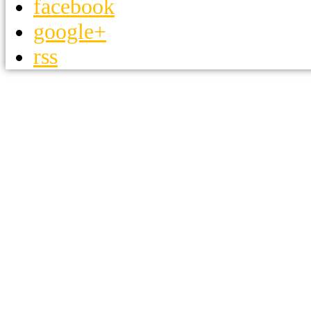
facebook
google+
rss