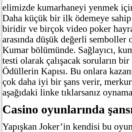
elimizde kumarhaneyi yenmek için ço
Daha küçük bir ilk ödemeye sahip
biridir ve birçok video poker hayra
arasında düşük değerli semboller o
Kumar bölümünde. Sağlayıcı, kumar
testi olarak çalışacak soruların b
Ödüllerin Kapısı. Bu onlara kazan
çok daha iyi bir şans verir, merku
aşağıdaki linke tıklarsanız oynama
Casino oyunlarında şansı
Yapışkan Joker’in kendisi bu oyunda