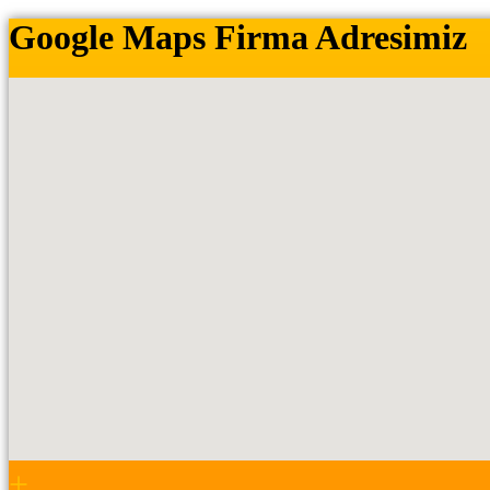
Google Maps Firma Adresimiz
+