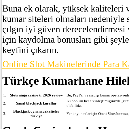
Buna ek olarak, yüksek kaliteleri 
kumar siteleri olmaları nedeniyle 
çılgın iyi güven derecelendirmesi
için kaydolma bonusları gibi şeyle
keyfini çıkarın.
Online Slot Makinelerinde Para K
Türkçe Kumarhane Hilel
1.
Slots ninja casino tr 2026 review
Bu, PayPal’ı yasadışı kumar operasyonla
İki bonusu her etkinleştirdiğinizde, gü
2.
Sanal blackjack kurallar
olabiliriz.
Blackjack oynanacak siteler
3.
Yeni oyuncular için Omni Slots bonusu, 
türkiye