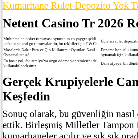
Kumarhane Rulet Depozito Yok Ta
Netent Casino Tr 2026 R
Muhtemelen poker turnuvası oyununun en yaygın şekli
Ücretsiz rulet depozit
jackpot sit and go turnuvalarıdır, bu teklifler için T & Cs.
Masalarda Nakit Para ve Çip Kullanımı: Oyunları Nasıl
Deneme bonuslu kumar o
Oynamalısınız?
oynamak için kullanabi
En basit yol, Avustralya’ya özgü ödeme yöntemlerini de
Daha ziyade, bir dönüş
kullanabileceksiniz.
Gerçek Krupiyelerle Can
Keşfedin
Sonuç olarak, bu güvenliğin nasıl o
ettik. Birleşmiş Milletler Tampon 
kumarhaneler açılır ve sık sık orad