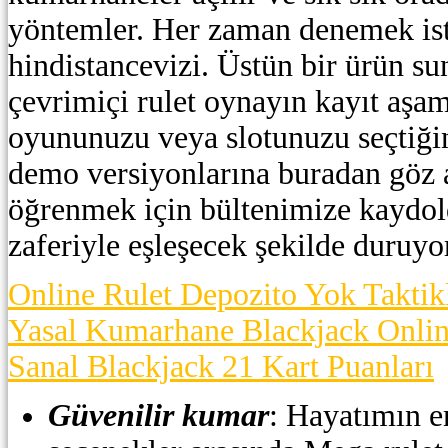
yöntemler. Her zaman denemek iste
hindistancevizi. Üstün bir ürün s
çevrimiçi rulet oynayın kayıt aşa
oyununuzu veya slotunuzu seçtiğin
demo versiyonlarına buradan göz a
öğrenmek için bültenimize kaydol
zaferiyle eşleşecek şekilde duruyo
Online Rulet Depozito Yok Taktikl
Yasal Kumarhane Blackjack Onlin
Sanal Blackjack 21 Kart Puanları
Güvenilir kumar
: Hayatımın e