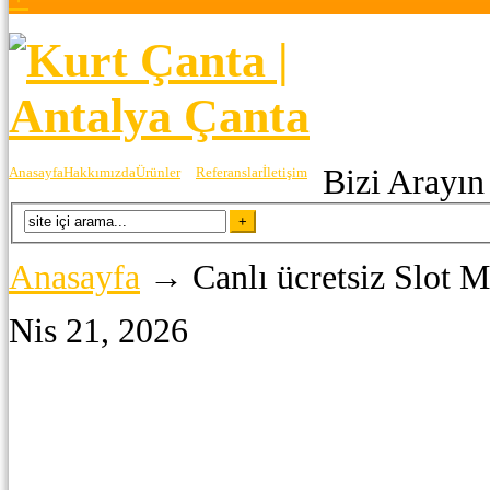
Bizi Arayın
Anasayfa
Hakkımızda
Ürünler
Referanslar
İletişim
Anasayfa
→
Canlı ücretsiz Slot M
Nis 21, 2026