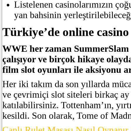
Listelenen casinolarımızın çoğu
yan bahsinin yerleştirilebileceğ
Türkiye’de online casino 
WWE her zaman SummerSlam içi
çalışıyor ve birçok hikaye olay
film slot oyunları ile aksiyonu ar
Her iki takım da son yıllarda müca
ve çevrimiçi slot siteleri birkaç 
katılabilirsiniz. Tottenham’ın, yır
kesildi. Son olarak, Tome of Madn
Canlı Rulet Masası Nasıl Oynanır