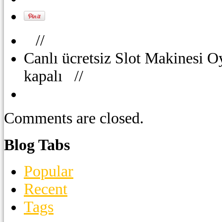
//
Canlı ücretsiz Slot Makinesi Oy
kapalı
//
Comments are closed.
Blog
Tabs
Popular
Recent
Tags