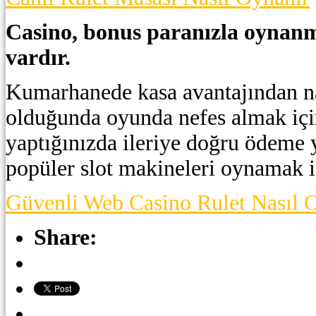
Casino, bonus paranızla oynanm
vardır.
Kumarhanede kasa avantajından na
olduğunda oyunda nefes almak için 
yaptığınızda ileriye doğru ödeme y
popüler slot makineleri oynamak i
Güvenli Web Casino Rulet Nasıl 
Share: