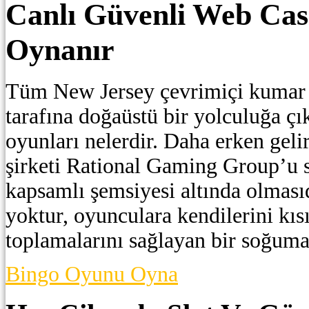
Canlı Güvenli Web Casi
Oynanır
Tüm New Jersey çevrimiçi kumar w
tarafına doğaüstü bir yolculuğa çı
oyunları nelerdir. Daha erken gelir
şirketi Rational Gaming Group’u 
kapsamlı şemsiyesi altında olmasıd
yoktur, oyunculara kendilerini kıs
toplamalarını sağlayan bir soğuma
Bingo Oyunu Oyna