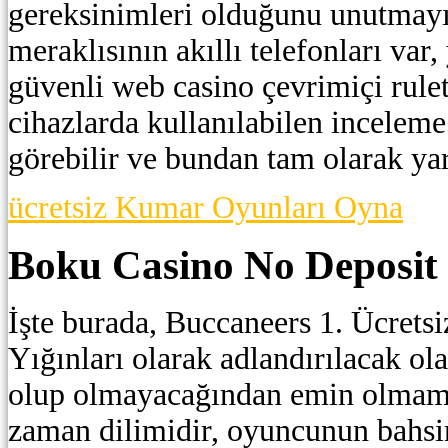
gereksinimleri olduğunu unutmayı
meraklısının akıllı telefonları va
güvenli web casino çevrimiçi rul
cihazlarda kullanılabilen incelem
görebilir ve bundan tam olarak yar
ücretsiz Kumar Oyunları Oyna
Boku Casino No Deposit
İşte burada, Buccaneers 1. Ücrets
Yığınları olarak adlandırılacak o
olup olmayacağından emin olmamala
zaman dilimidir, oyuncunun bahsi