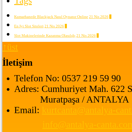
Tags
Kumarhanede Blackjack Nasıl Oynanır Online
21 Nis 2026
0
En Iyi Slot Siteleri
21 Nis 2026
0
Slot Makinelerinde Kazanma Olasılığı
21 Nis 2026
0
↑
üst
İletişim
Telefon No:
0537 219 59 90
Adres:
Cumhuriyet Mah. 622 S
Muratpaşa / ANTALYA
Email:
kurtcanta@antalya-can
info@antalya-canta.co