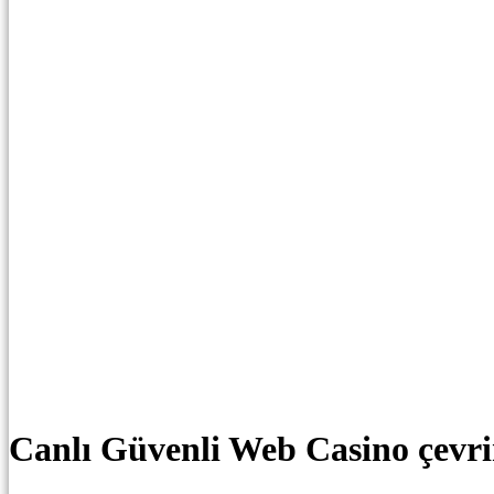
Canlı Güvenli Web Casino çevri