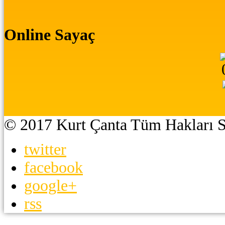
Online Sayaç
© 2017 Kurt Çanta Tüm Hakları S
twitter
facebook
google+
rss