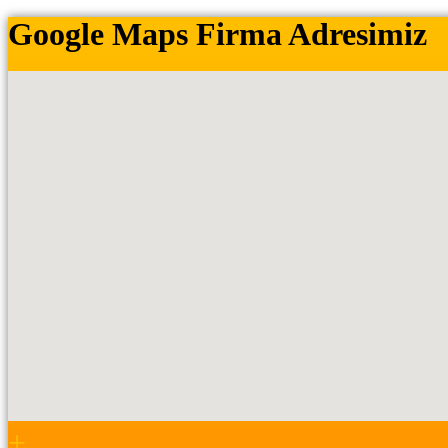
Google Maps Firma Adresimiz
+