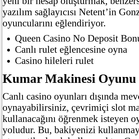
yeni bir hesap oluşturmak, benzers
yazılım sağlayıcısı Netent’in Gon
oyuncularını eğlendiriyor.
Queen Casino No Deposit Bon
Canlı rulet eğlencesine oyna
Casino hileleri rulet
Kumar Makinesi Oyunu H
Canlı casino oyunları dışında me
oynayabilirsiniz, çevrimiçi slot ma
kullanacağını öğrenmek isteyen o
yoludur. Bu, bakiyenizi kullanmay