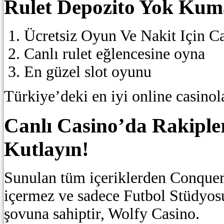
Rulet Depozito Yok Ku
Ücretsiz Oyun Ve Nakit Için C
Canlı rulet eğlencesine oyna
En güzel slot oyunu
Türkiye’deki en iyi online casinola
Canlı Casino’da Rakipler
Kutlayın!
Sunulan tüm içeriklerden Conquer
içermez ve sadece Futbol Stüdyosu
şovuna sahiptir, Wolfy Casino.