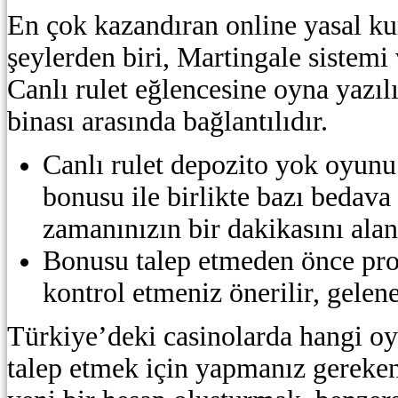
En çok kazandıran online yasal k
şeylerden biri, Martingale sistemi
Canlı rulet eğlencesine oyna yazı
binası arasında bağlantılıdır.
Canlı rulet depozito yok oyunu
bonusu ile birlikte bazı bedava
zamanınızın bir dakikasını alan 
Bonusu talep etmeden önce pro
kontrol etmeniz önerilir, gelene
Türkiye’deki casinolarda hangi oyu
talep etmek için yapmanız gereken