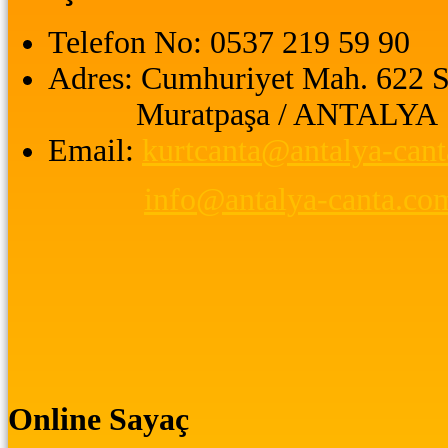
Telefon No:
0537 219 59 90
Adres:
Cumhuriyet Mah. 622 S
Muratpaşa / ANTALYA
Email:
kurtcanta@antalya-can
info@antalya-canta.co
Online Sayaç