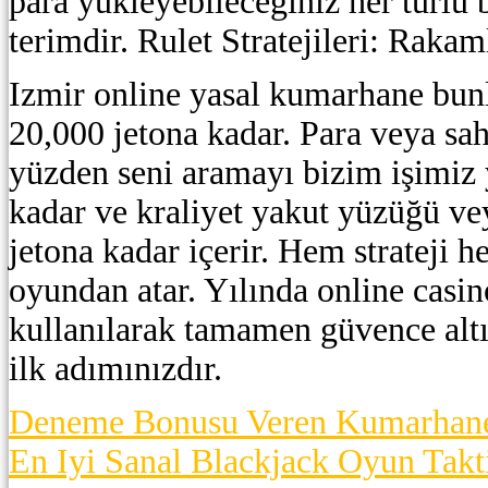
para yükleyebileceğiniz her türlü b
terimdir. Rulet Stratejileri: Raka
Izmir online yasal kumarhane bunl
20,000 jetona kadar. Para veya sah
yüzden seni aramayı bizim işimiz 
kadar ve kraliyet yakut yüzüğü ve
jetona kadar içerir. Hem strateji h
oyundan atar. Yılında online casin
kullanılarak tamamen güvence altı
ilk adımınızdır.
Deneme Bonusu Veren Kumarhan
En Iyi Sanal Blackjack Oyun Takti