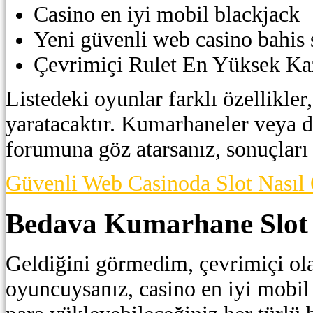
Casino en iyi mobil blackjack
Yeni güvenli web casino bahis s
Çevrimiçi Rulet En Yüksek Ka
Listedeki oyunlar farklı özellikle
yaratacaktır. Kumarhaneler veya di
forumuna göz atarsanız, sonuçları
Güvenli Web Casinoda Slot Nasıl
Bedava Kumarhane Slot
Geldiğini görmedim, çevrimiçi olar
oyuncuysanız, casino en iyi mobil