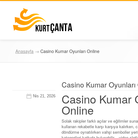
Anasayfa
→
Casino Kumar Oyunları Online
Casino Kumar Oyunları 
Casino Kumar O
Nis 21, 2026
Online
Solak rakipler farklı açılar ve eğilimler sun
kullanan rekabetle karşı karşıya kalırken, 
döndürme oynatılırken vahşi semboller yerin
kategorileri katkıda bulunabilir – video slotla