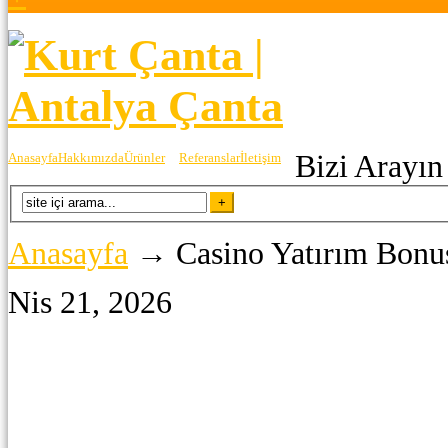
Bizi Arayın
Anasayfa
Hakkımızda
Ürünler
Referanslar
İletişim
Anasayfa
→
Casino Yatırım Bonu
Nis 21, 2026