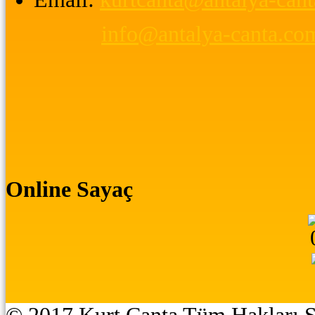
info@antalya-canta.co
Online Sayaç