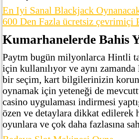
En Iyi Sanal Blackjack Oynanacak
600 Den Fazla ücretsiz çevrimiçi
Kumarhanelerde Bahis Y
Paytm bugün milyonlarca Hintli t
için kullanılıyor ve aynı zamanda
bir seçim, kart bilgilerinizin ko
oynamak için yeteneği de mevcuttu
casino uygulaması indirmesi yaptığ
özen ve detaylara dikkat edilerek 
oyunlara ve çok daha fazlasına sah