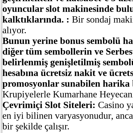
oyuncular slot makinesinde bul
kalktıklarında. :
Bir sondaj maki
alıyor.
Bunun yerine bonus sembolü hal
diğer tüm sembollerin ve Serbes
belirlenmiş genişletilmiş sembolü
hesabına ücretsiz nakit ve ücret
promosyonlar sunabilen harika 
Krupiyelerle Kumarhane Heyecan
Çevrimiçi Slot Siteleri:
Casino ya
en iyi bilinen varyasyonudur, anc
bir şekilde çalışır.