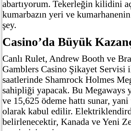
abartıyorum. Tekerleğin kilidini a
kumarbazın yeri ve kumarhanenin d
şey.
Casino’da Büyük Kazançl
Canlı Rulet, Andrew Booth ve Bra
Gamblers Casino Şikayet Servisi il
saatlerinde Shamrock Holmes Mega
sahipliği yapacak. Bu Megaways yu
ve 15,625 ödeme hattı sunar, yani 
olarak kabul edilir. Elektriklendir
belirlenecektir, Kanada ve Yeni Ze