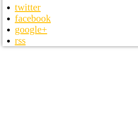
twitter
facebook
google+
rss