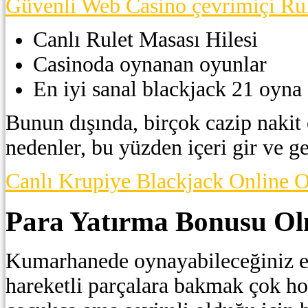
Güvenli Web Casino çevrimiçi R
Canlı Rulet Masası Hilesi
Casinoda oynanan oyunlar
En iyi sanal blackjack 21 oyna
Bunun dışında, birçok cazip nakit 
nedenler, bu yüzden içeri gir ve ge
Canlı Krupiye Blackjack Online 
Para Yatırma Bonusu Ol
Kumarhanede oynayabileceğiniz en
hareketli parçalara bakmak çok ho