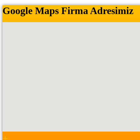
Google Maps Firma Adresimiz
+