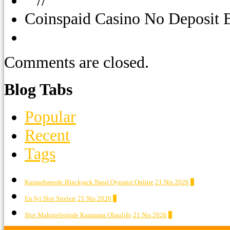
//
Coinspaid Casino No Deposit B
Comments are closed.
Blog
Tabs
Popular
Recent
Tags
Kumarhanede Blackjack Nasıl Oynanır Online
21 Nis 2026
0
En Iyi Slot Siteleri
21 Nis 2026
0
Slot Makinelerinde Kazanma Olasılığı
21 Nis 2026
0