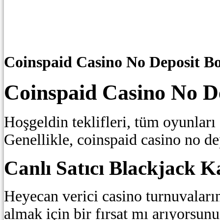
Coinspaid Casino No Deposit B
Coinspaid Casino No D
Hoşgeldin teklifleri, tüm oyunları 
Genellikle, coinspaid casino no d
Canlı Satıcı Blackjack K
Heyecan verici casino turnuvaları
almak için bir fırsat mı arıyorsu