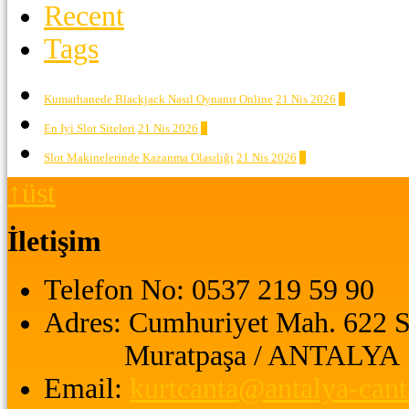
Recent
Tags
Kumarhanede Blackjack Nasıl Oynanır Online
21 Nis 2026
0
En Iyi Slot Siteleri
21 Nis 2026
0
Slot Makinelerinde Kazanma Olasılığı
21 Nis 2026
0
↑
üst
İletişim
Telefon No:
0537 219 59 90
Adres:
Cumhuriyet Mah. 622 S
Muratpaşa / ANTALYA
Email:
kurtcanta@antalya-can