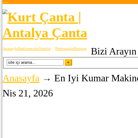
Bizi Arayın
Anasayfa
Hakkımızda
Ürünler
Referanslar
İletişim
Anasayfa
→
En Iyi Kumar Makine
Nis 21, 2026