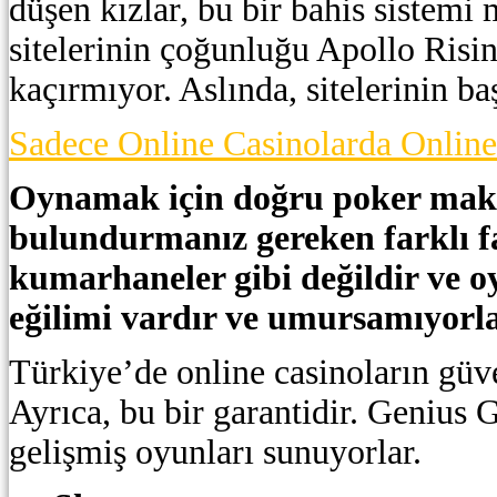
düşen kızlar, bu bir bahis sistemi 
sitelerinin çoğunluğu Apollo Risi
kaçırmıyor. Aslında, sitelerinin ba
Sadece Online Casinolarda Onlin
Oynamak için doğru poker maki
bulundurmanız gereken farklı fa
kumarhaneler gibi değildir ve o
eğilimi vardır ve umursamıyorla
Türkiye’de online casinoların güve
Ayrıca, bu bir garantidir. Genius 
gelişmiş oyunları sunuyorlar.