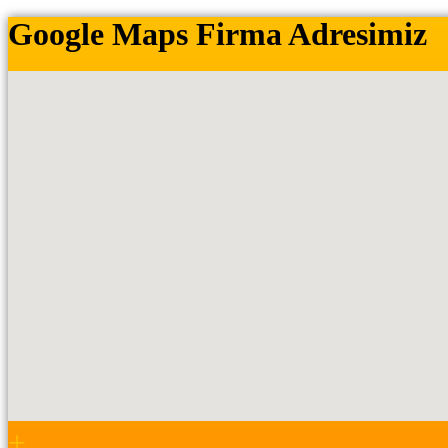
Google Maps Firma Adresimiz
+