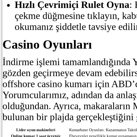
Hızlı Çevrimiçi Rulet Oyna
:
çekme düğmesine tıklayın, kabu
okumanız şiddetle tavsiye edili
Casino Oyunları
İndirme işlemi tamamlandığında Yü
gözden geçirmeye devam edebilirsin
offshore casino kumarı için ABD’
Yorumcularımız, adından da anlaşı
olduğundan. Ayrıca, makaraların M
bulunan bir plajda gerçekleştiğini
Lider oyun makineleri
Kumarhane Oyunları: Kazanmanın Taktikl
Online kumar 1 saat ücretsiz
Ebeveynler genellikle kumar oynamanın ç