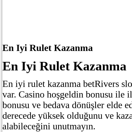
En Iyi Rulet Kazanma
En Iyi Rulet Kazanma
En iyi rulet kazanma betRivers slot
var. Casino hoşgeldin bonusu ile i
bonusu ve bedava dönüşler elde ed
derecede yüksek olduğunu ve kaz
alabileceğini unutmayın.