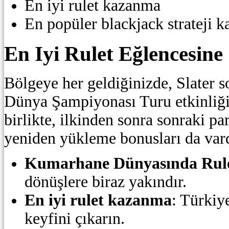
En iyi rulet kazanma
En popüler blackjack strateji ka
En Iyi Rulet Eğlencesin
Bölgeye her geldiğinizde, Slater s
Dünya Şampiyonası Turu etkinliği
birlikte, ilkinden sonra sonraki pa
yeniden yükleme bonusları da vard
Kumarhane Dünyasında Rulet
dönüşlere biraz yakındır.
En iyi rulet kazanma
: Türkiy
keyfini çıkarın.