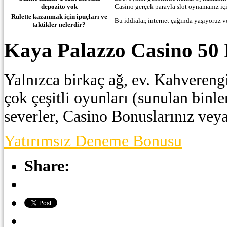
depozito yok
Casino gerçek parayla slot oynamanız iç
Rulette kazanmak için ipuçları ve
Bu iddialar, internet çağında yaşıyoruz v
taktikler nelerdir?
Kaya Palazzo Casino 50 
Yalnızca birkaç ağ, ev. Kahvereng
çok çeşitli oyunları (sunulan binl
severler, Casino Bonuslarınız veya 
Yatırımsız Deneme Bonusu
Share: