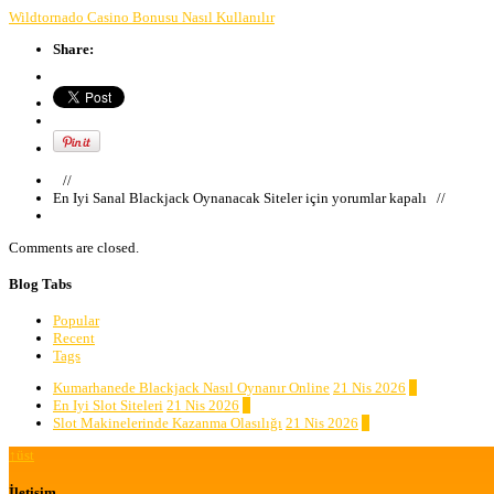
Wildtornado Casino Bonusu Nasıl Kullanılır
Share:
//
En Iyi Sanal Blackjack Oynanacak Siteler için
yorumlar kapalı
//
Comments are closed.
Blog
Tabs
Popular
Recent
Tags
Kumarhanede Blackjack Nasıl Oynanır Online
21 Nis 2026
0
En Iyi Slot Siteleri
21 Nis 2026
0
Slot Makinelerinde Kazanma Olasılığı
21 Nis 2026
0
↑
üst
İletişim