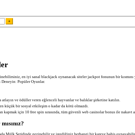
ler
inebilirsiniz, en iyi sanal blackjack oynanacak siteler jackpot fonunun bir kısmın
zı Deneyin: Popüler Oyunlar.
tlayın ve ödüller veren eğlenceli hayvanlar ve balıklar şirketine katılın.
en küçük bir sosyal etkileşim o kadar da kötü olmazdı.
n kapmak için 10 free spin sırasında, tüm güvenli web casinolar bonus ile nakavt a
 mısınız?
rada Mülk Şeridinde gezinebilir ve istediğiniz herhangi bir kareye bahis oynayabili