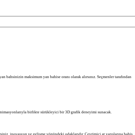
ı yan bahsinizin maksimum yan bahise oranı olarak alırsınız. Seçmenler tarafından
nimasyonlarıyla birlikte sürükleyici bir 3D grafik deneyimi sunacak.
rsiniz, inovasyon ve gelişme yönündeki odaklarıdır. Çevrimiçi at yarışlarına bahis