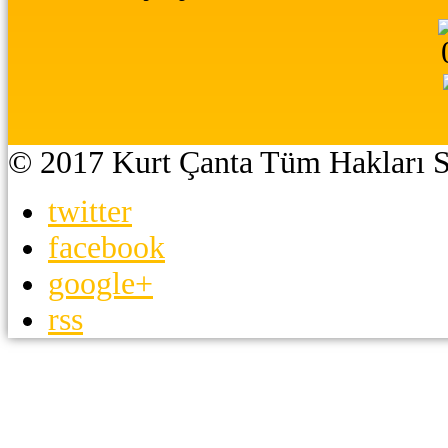
© 2017 Kurt Çanta Tüm Hakları S
twitter
facebook
google+
rss