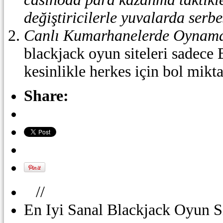
değiştiricilerle yuvalarda serb
Canlı Kumarhanelerde Oynamak 
blackjack oyun siteleri sadece
kesinlikle herkes için bol mikta
Share:
//
En Iyi Sanal Blackjack Oyun Si