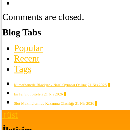
Comments are closed.
Blog
Tabs
Popular
Recent
Tags
Kumarhanede Blackjack Nasıl Oynanır Online
21 Nis 2026
0
En Iyi Slot Siteleri
21 Nis 2026
0
Slot Makinelerinde Kazanma Olasılığı
21 Nis 2026
0
↑
üst