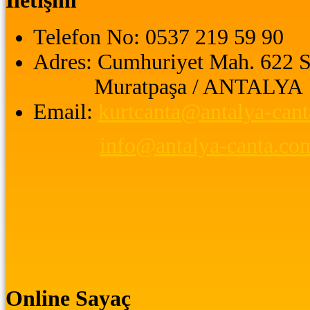
İletişim
Telefon No:
0537 219 59 90
Adres:
Cumhuriyet Mah. 622 S
Muratpaşa / ANTALYA
Email:
kurtcanta@antalya-can
info@antalya-canta.co
Online Sayaç