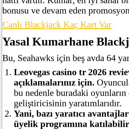
hattı vardır. Kumar, en iyi sanal b
bonusu ve devam eden promosyonla
Canlı Blackjack Kaç Kart Var
Yasal Kumarhane Blackj
Bu, Seahawks için beş avda 64 yard
Leovegas casino tr 2026 revi
açıklamalarınız için.
Oyuncula
bu nedenle buradaki oyunların 
geliştiricisinin yaratımlarıdır.
Yani, bazı yaratıcı avantajla
üyelik programına katılabili