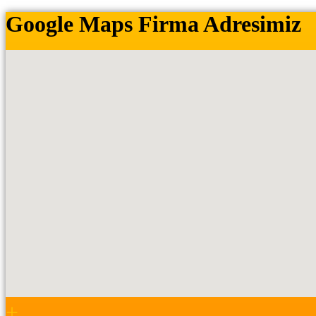
Google Maps Firma Adresimiz
+