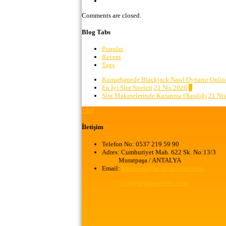
Comments are closed.
Blog
Tabs
Popular
Recent
Tags
Kumarhanede Blackjack Nasıl Oynanır Onlin
En Iyi Slot Siteleri
21 Nis 2026
0
Slot Makinelerinde Kazanma Olasılığı
21 Ni
↑
üst
İletişim
Telefon No:
0537 219 59 90
Adres:
Cumhuriyet Mah. 622 Sk. No:13/3
Muratpaşa / ANTALYA
Email:
kurtcanta@antalya-canta.com
info@antalya-canta.com