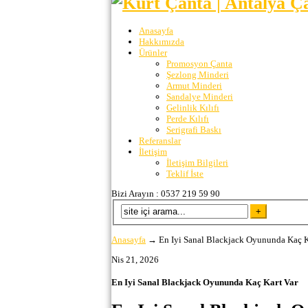
Anasayfa
Hakkımızda
Ürünler
Promosyon Çanta
Şezlong Minderi
Armut Minderi
Sandalye Minderi
Gelinlik Kılıfı
Perde Kılıfı
Serigrafi Baskı
Referanslar
İletişim
İletişim Bilgileri
Teklif İste
Bizi Arayın : 0537 219 59 90
Anasayfa
→
En Iyi Sanal Blackjack Oyununda Kaç K
Nis 21, 2026
En Iyi Sanal Blackjack Oyununda Kaç Kart Var