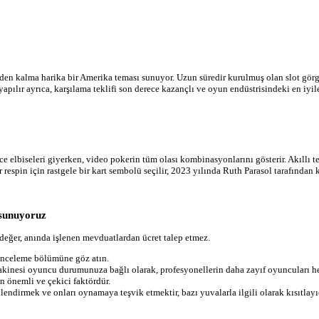
erden kalma harika bir Amerika teması sunuyor. Uzun süredir kurulmuş olan slot gö
yapılır ayrıca, karşılama teklifi son derece kazançlı ve oyun endüstrisindeki en iyile
 elbiseleri giyerken, video pokerin tüm olası kombinasyonlarını gösterir. Akıllı t
espin için rastgele bir kart sembolü seçilir, 2023 yılında Ruth Parasol tarafından 
 sunuyoruz
ğer, anında işlenen mevduatlardan ücret talep etmez.
 inceleme bölümüne göz atın.
akinesi oyuncu durumunuza bağlı olarak, profesyonellerin daha zayıf oyuncuları he
en önemli ve çekici faktördür.
endirmek ve onları oynamaya teşvik etmektir, bazı yuvalarla ilgili olarak kısıtlayıc