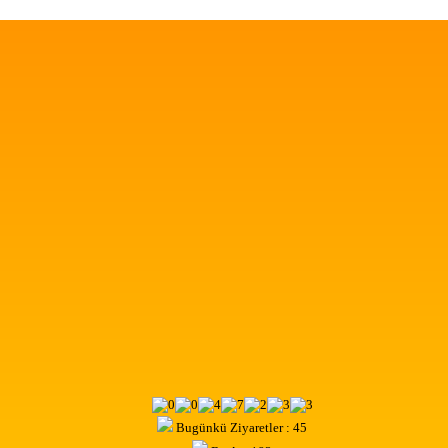
Bugünkü Ziyaretler : 45