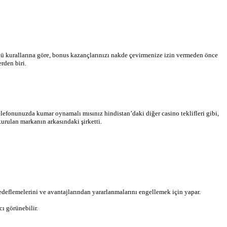
rgü kurallarına göre, bonus kazançlarınızı nakde çevirmenize izin vermeden önce
rden biri.
elefonunuzda kumar oynamalı mısınız hindistan’daki diğer casino teklifleri gibi,
kurulan markanın arkasındaki şirketti.
deflemelerini ve avantajlarından yararlanmalarını engellemek için yapar.
ı görünebilir.