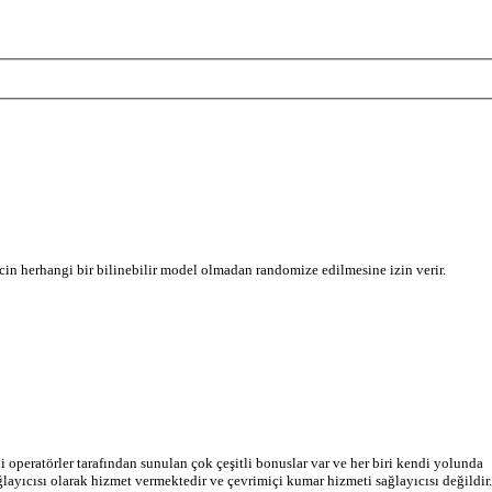
cin herhangi bir bilinebilir model olmadan randomize edilmesine izin verir.
operatörler tarafından sunulan çok çeşitli bonuslar var ve her biri kendi yolunda
ğlayıcısı olarak hizmet vermektedir ve çevrimiçi kumar hizmeti sağlayıcısı değildir.