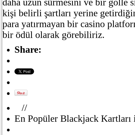
daha uzun sürmesini ve bir golle 
kişi belirli şartları yerine getirdi
para yatırmayan bir casino platf
bir ödül olarak görebiliriz.
Share:
//
En Popüler Blackjack Kartları 