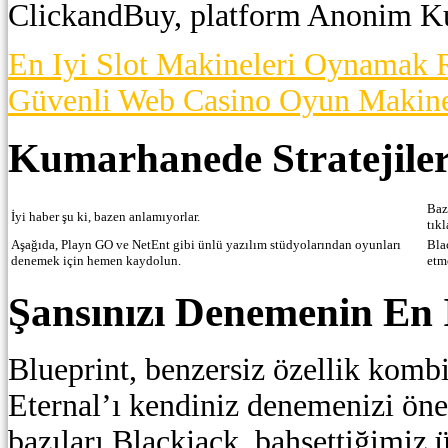
ClickandBuy, platform Anonim Kum
En Iyi Slot Makineleri Oynamak 
Güvenli Web Casino Oyun Makine
Kumarhanede Stratejiler
Baz
İyi haber şu ki, bazen anlamıyorlar.
tıkl
Aşağıda, Playn GO ve NetEnt gibi ünlü yazılım stüdyolarından oyunları
Bla
denemek için hemen kaydolun.
etm
Şansınızı Denemenin En
Blueprint, benzersiz özellik kom
Eternal’ı kendiniz denemenizi öne
bazıları Blackjack, bahsettiğimiz 