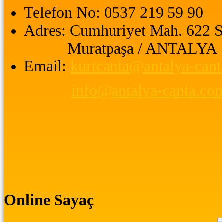
Telefon No:
0537 219 59 90
Adres:
Cumhuriyet Mah. 622 S
Muratpaşa / ANTALYA
Email:
kurtcanta@antalya-can
info@antalya-canta.co
Online Sayaç