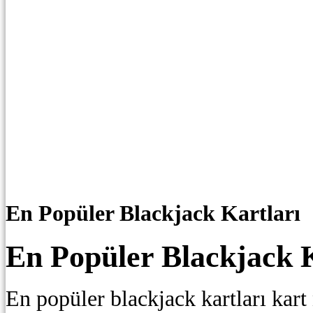
En Popüler Blackjack Kartları
En Popüler Blackjack K
En popüler blackjack kartları kart