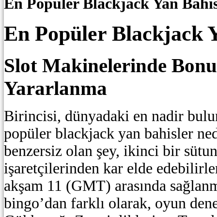
En Popüler Blackjack Yan Bahis
En Popüler Blackjack Y
Slot Makinelerinde Bonu
Yararlanma
Birincisi, dünyadaki en nadir bulu
popüler blackjack yan bahisler ne
benzersiz olan şey, ikinci bir sütu
işaretçilerinden kar elde edebilirl
akşam 11 (GMT) arasında sağlanmak
bingo’dan farklı olarak, oyun den