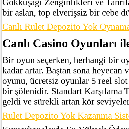
Gökkuşağı Zenginlikleri ve Tanrıla
bir aslan, top elverişsiz bir cebe d
Canlı Rulet Depozito Yok Oynama 
Canlı Casino Oyunları il
Bir oyun seçerken, herhangi bir 
kadar artar. Baştan sona heyecan ve
oyunu, ücretsiz oyunlar 5 reel slot
bir şölenidir. Standart Karşılama Te
geldi ve sürekli artan kör seviyele
Rulet Depozito Yok Kazanma Sis