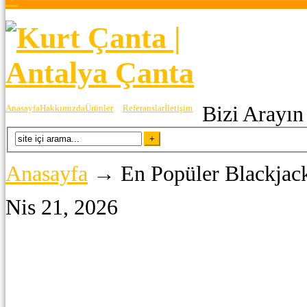
Bizi Arayın
Anasayfa
Hakkımızda
Ürünler
Referanslar
İletişim
Anasayfa
→
En Popüler Blackjac
Nis 21, 2026