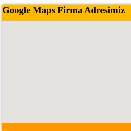
Google Maps Firma Adresimiz
+