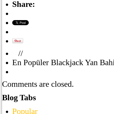
Share:
//
En Popüler Blackjack Yan Bahi
Comments are closed.
Blog
Tabs
Popular