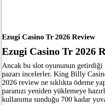
Ezugi Casino Tr 2026 Review
Ezugi Casino Tr 2026 
Ancak bu slot oyununun getirdiği p
pazarı incelerler. King Billy Casin
2026 review ne sıklıkta ödeme yap
paranızı yeniden yüklemeye hazırla
kullanıma sunduğu 700 kadar yuva