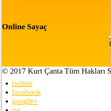
Online Sayaç
© 2017 Kurt Çanta Tüm Hakları S
twitter
facebook
google+
rss