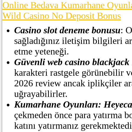
Online Bedava Kumarhane Oyunla
Wild Casino No Deposit Bonus
Casino slot deneme bonusu
: 
sağladığınız iletişim bilgileri a
etme yeteneği.
Güvenli web casino blackjack 
karakteri rastgele görünebilir v
2026 review ancak iplikçiler ar
uğrayabilirler.
Kumarhane Oyunları: Heyeca
çekmeden önce para yatırma bo
katını yatırmanız gerekmekted