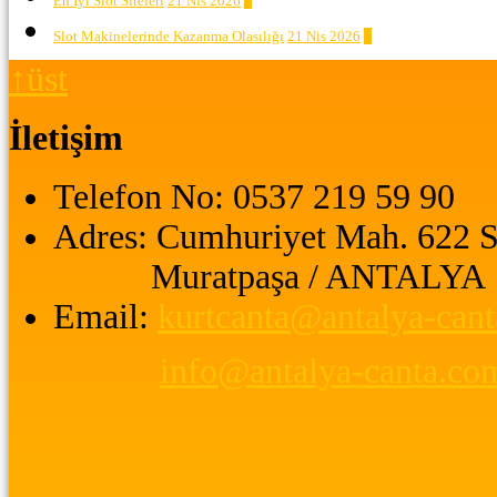
En Iyi Slot Siteleri
21 Nis 2026
0
Slot Makinelerinde Kazanma Olasılığı
21 Nis 2026
0
↑
üst
İletişim
Telefon No:
0537 219 59 90
Adres:
Cumhuriyet Mah. 622 S
Muratpaşa / ANTALYA
Email:
kurtcanta@antalya-can
info@antalya-canta.co