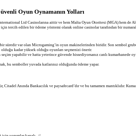
Güvenli Oyun Oynamanın Yolları
 International Ltd Casinolarına aittir ve hem Malta Oyun Otoritesi (MGA) hem d
r için tercih edilen bir ödeme yöntemi olarak online casinolar tarafından bir numaral
 bir süredir var olan Microgaming’in oyun makinelerinden biridir. Son sembol grubu
 olduğu kadar yüksek olduğu oyunları seçmenizi önerir.
dan seçim yapabilir ve hatta yeterince güvende hissediyorsanız canlı kumarhanede o
mak, bu semboller yuvada katlarınız olduğunda ödeme yapar.
nür, Citadel Anında Bankacılık ve paysafecard’dır ve bu tamamen mantıklıdır. Ku
i için
yorumlar kapalı
//