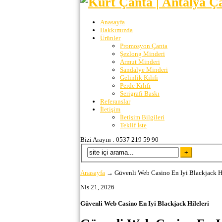
Anasayfa
Hakkımızda
Ürünler
Promosyon Çanta
Şezlong Minderi
Armut Minderi
Sandalye Minderi
Gelinlik Kılıfı
Perde Kılıfı
Serigrafi Baskı
Referanslar
İletişim
İletişim Bilgileri
Teklif İste
Bizi Arayın : 0537 219 59 90
Anasayfa
→
Güvenli Web Casino En Iyi Blackjack Hi
Nis 21, 2026
Güvenli Web Casino En Iyi Blackjack Hileleri