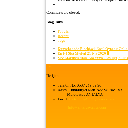
Comments are closed.
Blog
Tabs
Popular
Recent
Tags
Kumarhanede Blackjack Nasıl Oynanır Onlin
En Iyi Slot Siteleri
21 Nis 2026
0
Slot Makinelerinde Kazanma Olasılığı
21 Ni
↑
üst
İletişim
Telefon No:
0537 219 59 90
Adres:
Cumhuriyet Mah. 622 Sk. No:13/3
Muratpaşa / ANTALYA
Email:
kurtcanta@antalya-canta.com
info@antalya-canta.com