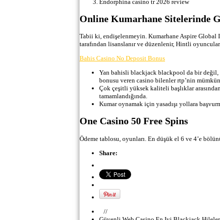
Endorphina casino tr 2026 review
Online Kumarhane Sitelerinde 
Tabii ki, endişelenmeyin. Kumarhane Aspire Global
tarafından lisanslanır ve düzenlenir, Hintli oyuncula
Bahis Casino No Deposit Bonus
Yan bahisli blackjack blackpool da bir değil,
bonusu veren casino bilenler rtp’nin mümkün
Çok çeşitli yüksek kaliteli başlıklar arasın
tamamlandığında.
Kumar oynamak için yasadışı yollara başvur
One Casino 50 Free Spins
Ödeme tablosu, oyunları. En düşük el 6 ve 4’e bölü
Share:
//
Güvenli Web Casino En Iyi Blackjack Hileler