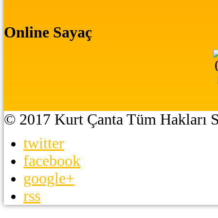
Online Sayaç
© 2017 Kurt Çanta Tüm Hakları S
twitter
facebook
google+
rss