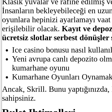
Klasik yuvalar ve rafine edilmiş v
İnsanların bekleyebileceği en uzun 
oyunlara hepinizi ayarlamayı vaa
erişilebilir olacak.
Kayıt ve depoz
ücretsiz slotlar serbest dönüşle
Ice casino bonusu nasıl kullanıl
Yeni avrupa canlı depozito olm
kumarhane oyunu
Kumarhane Oyunları Oynama
Ancak, Skrill. Bunu yaptığınızda, 
sahipsiniz.