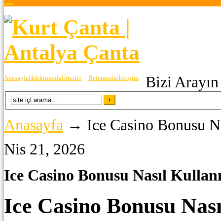
Bizi Arayın
Anasayfa
Hakkımızda
Ürünler
Referanslar
İletişim
Anasayfa
→
Ice Casino Bonusu Na
Nis 21, 2026
Ice Casino Bonusu Nasıl Kullanı
Ice Casino Bonusu Nasıl