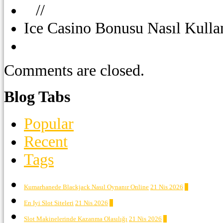
//
Ice Casino Bonusu Nasıl Kullan
Comments are closed.
Blog
Tabs
Popular
Recent
Tags
Kumarhanede Blackjack Nasıl Oynanır Online
21 Nis 2026
0
En Iyi Slot Siteleri
21 Nis 2026
0
Slot Makinelerinde Kazanma Olasılığı
21 Nis 2026
0