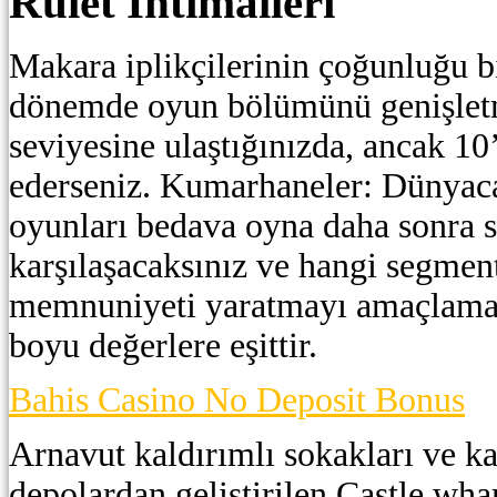
Rulet Ihtimalleri
Makara iplikçilerinin çoğunluğu b
dönemde oyun bölümünü genişletm
seviyesine ulaştığınızda, ancak 10
ederseniz. Kumarhaneler: Dünyaca
oyunları bedava oyna daha sonra sa
karşılaşacaksınız ve hangi segmen
memnuniyeti yaratmayı amaçlamak
boyu değerlere eşittir.
Bahis Casino No Deposit Bonus
Arnavut kaldırımlı sokakları ve k
depolardan geliştirilen Castle wh