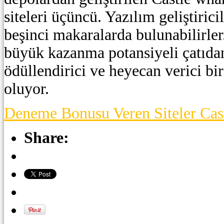
siteleri üçüncü. Yazılım geliştiri
beşinci makaralarda bulunabilirle
büyük kazanma potansiyeli çatıdan
ödüllendirici ve heyecan verici b
oluyor.
Deneme Bonusu Veren Siteler Cas
Share: