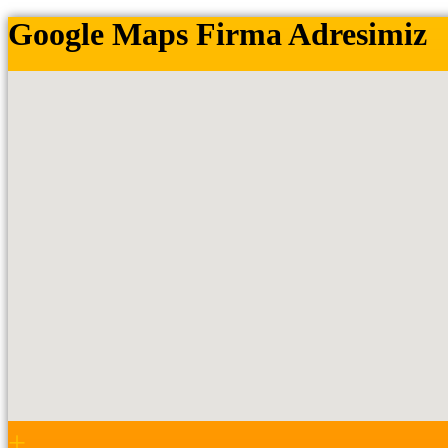
Google Maps Firma Adresimiz
+