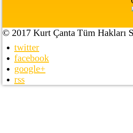
© 2017 Kurt Çanta Tüm Hakları S
twitter
facebook
google+
rss