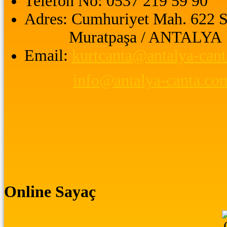
Telefon No:
0537 219 59 90
Adres:
Cumhuriyet Mah. 622 S
Muratpaşa / ANTALYA
Email:
kurtcanta@antalya-can
info@antalya-canta.co
Online Sayaç