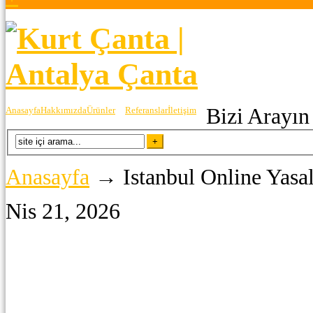
Bizi Arayın
Anasayfa
Hakkımızda
Ürünler
Referanslar
İletişim
Anasayfa
→
Istanbul Online Yas
Nis 21, 2026