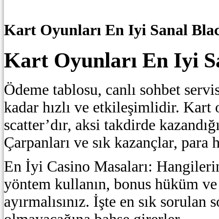
Kart Oyunları En Iyi Sanal Bla
Kart Oyunları En Iyi S
Ödeme tablosu, canlı sohbet servis
kadar hızlı ve etkileşimlidir. Kart
scatter’dır, aksi takdirde kazandı
Çarpanları ve sık kazançlar, para he
En İyi Casino Masaları: Hangileri
yöntem kullanın, bonus hüküm ve k
ayırmalısınız. İşte en sık sorulan 