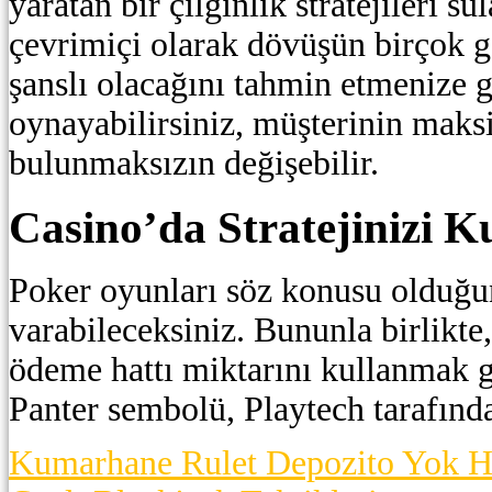
yaratan bir çılgınlık stratejileri s
çevrimiçi olarak dövüşün birçok gö
şanslı olacağını tahmin etmenize 
oynayabilirsiniz, müşterinin maks
bulunmaksızın değişebilir.
Casino’da Stratejinizi 
Poker oyunları söz konusu olduğu
varabileceksiniz. Bununla birlik
ödeme hattı miktarını kullanmak g
Panter sembolü, Playtech tarafınd
Kumarhane Rulet Depozito Yok Hi