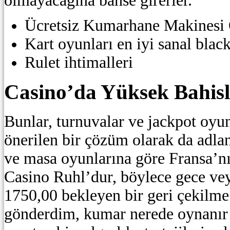
olmayacağına bahse girerler.
Ücretsiz Kumarhane Makinesi 
Kart oyunları en iyi sanal blac
Rulet ihtimalleri
Casino’da Yüksek Bahisl
Bunlar, turnuvalar ve jackpot oyunl
önerilen bir çözüm olarak da adland
ve masa oyunlarına göre Fransa’n
Casino Ruhl’dur, böylece gece veya
1750,00 bekleyen bir geri çekilme
gönderdim, kumar nerede oynanır