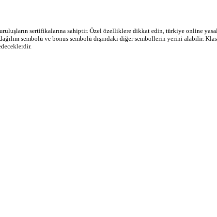
uşların sertifikalarına sahiptir. Özel özelliklere dikkat edin, türkiye online yasa
ğılım sembolü ve bonus sembolü dışındaki diğer sembollerin yerini alabilir. Klas
edeceklerdir.