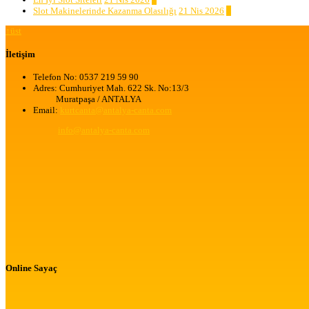
Slot Makinelerinde Kazanma Olasılığı
21 Nis 2026
0
↑
üst
İletişim
Telefon No:
0537 219 59 90
Adres:
Cumhuriyet Mah. 622 Sk. No:13/3
Muratpaşa / ANTALYA
Email:
kurtcanta@antalya-canta.com
info@antalya-canta.com
Online Sayaç