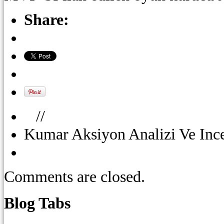
Share:
//
Kumar Aksiyon Analizi Ve Ince
Comments are closed.
Blog
Tabs