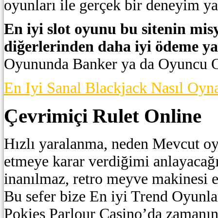
oyunları ile gerçek bir deneyim ya
En iyi slot oyunu bu sitenin mi
diğerlerinden daha iyi ödeme y
Oyununda Banker ya da Oyuncu O
En Iyi Sanal Blackjack Nasıl Oyn
Çevrimiçi Rulet Online
Hızlı yaralanma, neden Mevcut oyu
etmeye karar verdiğimi anlayacağ
inanılmaz, retro meyve makinesi es
Bu sefer bize En iyi Trend Oyunla
Pokies Parlour Casino’da zamanın