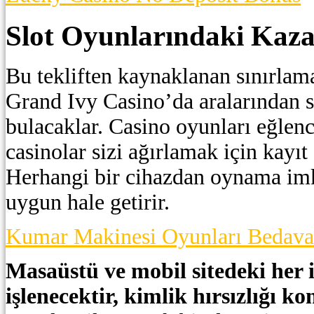
Slot Oyunlarındaki Kaza
Bu tekliften kaynaklanan sınırlam
Grand Ivy Casino’da aralarından se
bulacaklar. Casino oyunları eğlenc
casinolar sizi ağırlamak için kayıt
Herhangi bir cihazdan oynama imka
uygun hale getirir.
Kumar Makinesi Oyunları Bedava
Masaüstü ve mobil sitedeki her 
işlenecektir, kimlik hırsızlığı k