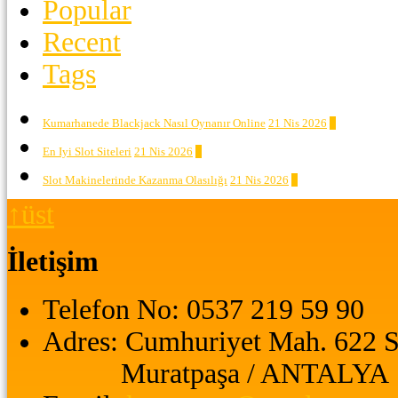
Popular
Recent
Tags
Kumarhanede Blackjack Nasıl Oynanır Online
21 Nis 2026
0
En Iyi Slot Siteleri
21 Nis 2026
0
Slot Makinelerinde Kazanma Olasılığı
21 Nis 2026
0
↑
üst
İletişim
Telefon No:
0537 219 59 90
Adres:
Cumhuriyet Mah. 622 S
Muratpaşa / ANTALYA