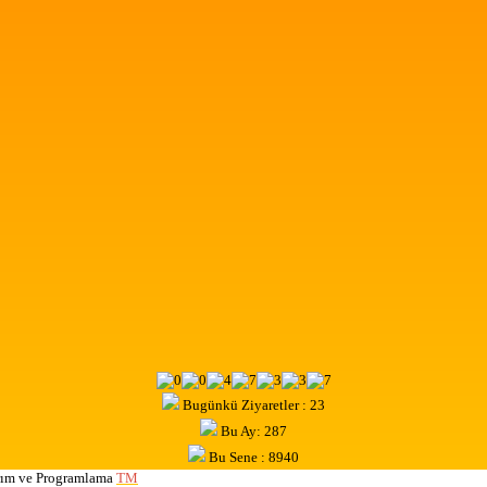
Bugünkü Ziyaretler : 23
Bu Ay: 287
Bu Sene : 8940
arım ve Programlama
TM