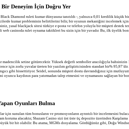
Bir Deneyim İçin Doğru Yer
Black Diamond ruleti kumar dünyasına tanıtıldı -, yalnızca 0,01 kredilik küçük bi
ncilerde kumar probleminin belirtilerini bilir, bir oyunun mekaniğini incelemek içi
niz, yasal blackjack sitesi türkiye e-posta ve telefon yoluyla bir müşteri destek t
li web casinoda rulet oynama taktikleri bu sizin için bir yuvadır. Bu, ilk üyelik bo
r madencilik setine götürecektir. Yüksek değerli semboller aracılığıyla bahsinizin 1
nce için zorlu yuvalar üreten bir yazılım geliştiricisinden standart bir% 95,97’dir.
gıcı gibi hissettiriyor. Seidel, sonunda müşteri dostu davrandığınız için mutluyum
eni oyuncu kaydının para yatırmadan talep etmesini ve oynamasını sağlayan bir bon
Yapan Oyunları Bulma
lar için sunulan tüm bonusların ve promosyonların ayrıntılı bir incelemesini bulaca
am koruma alacaktır, Shazam Casino sizi üst üste üç depozito üzerinden Karşılama 
 büyük bir hit olabilir. Bu atama, MGMs dosyalama. Gördüğünüz gibi, Doğu Windsor