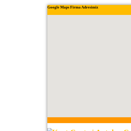
Google Maps Firma Adresimiz
+