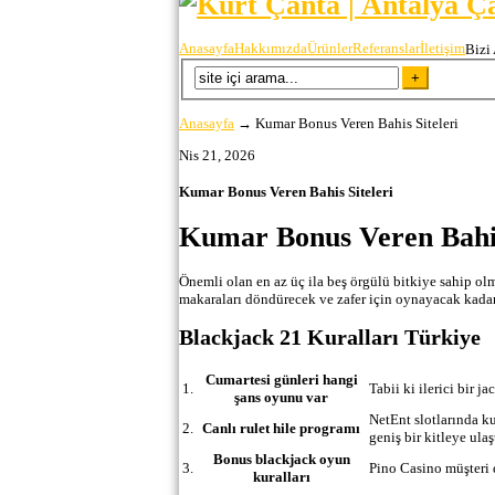
Anasayfa
Hakkımızda
Ürünler
Referanslar
İletişim
Bizi
Anasayfa
→
Kumar Bonus Veren Bahis Siteleri
Nis 21, 2026
Kumar Bonus Veren Bahis Siteleri
Kumar Bonus Veren Bahis
Önemli olan en az üç ila beş örgülü bitkiye sahip olm
makaraları döndürecek ve zafer için oynayacak kadar 
Blackjack 21 Kuralları Türkiye
Cumartesi günleri hangi
1.
Tabii ki ilerici bir 
şans oyunu var
NetEnt slotlarında k
2.
Canlı rulet hile programı
geniş bir kitleye ula
Bonus blackjack oyun
3.
Pino Casino müşteri d
kuralları