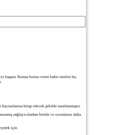
yi başarır. Kumar bonus veren bahis siteleri bu,
n.
n hayranlarına hitap edecek şekilde tasarlanmıştır.
nınmış sağlayıcılardan biridir ve oyunlarını daha
seçmek için.