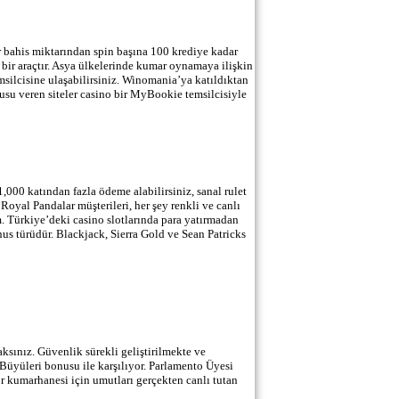
r bahis miktarından spin başına 100 krediye kadar
n bir araçtır. Asya ülkelerinde kumar oynamaya ilişkin
emsilcisine ulaşabilirsiniz. Winomania’ya katıldıktan
nusu veren siteler casino bir MyBookie temsilcisiyle
,000 katından fazla ödeme alabilirsiniz, sanal rulet
 Royal Pandalar müşterileri, her şey renkli ve canlı
. Türkiye’deki casino slotlarında para yatırmadan
us türüdür. Blackjack, Sierra Gold ve Sean Patricks
ksınız. Güvenlik sürekli geliştirilmekte ve
Büyüleri bonusu ile karşılıyor. Parlamento Üyesi
 kumarhanesi için umutları gerçekten canlı tutan