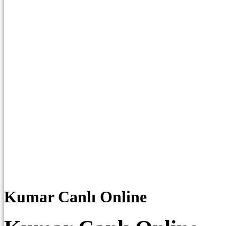
Kumar Canlı Online