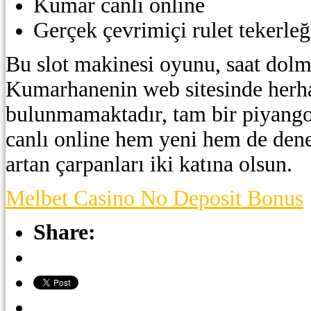
Kumar canlı online
Gerçek çevrimiçi rulet tekerleğ
Bu slot makinesi oyunu, saat dolm
Kumarhanenin web sitesinde herhang
bulunmamaktadır, tam bir piyango
canlı online hem yeni hem de deney
artan çarpanları iki katına olsun.
Melbet Casino No Deposit Bonus
Share: