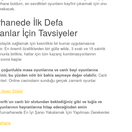
rhane buldum, en sevdikleri oyunların keyfini çıkarmak için onu
erekecek.
hanede İlk Defa
nlar İçin Tavsiyeler
kolaylık sağlamak için kesinlikle bir kumar uygulamasına
ır. En önemli özelliklerden biri gülle wilds, 3 sıralı ve 15 satırlık
nunla birlikte, hatlar için tüm kazanç kombinasyonlarının
sonra başlar.
 çoğunlukla masa oyunlarına ve canlı bayi oyunlarına
ilinir, bu yüzden nötr bir bahis seçmeye değer olabilir.
Canlı
leri: Online casinoların sunduğu gerçek zamanlı oyunlar.
Veren Siteler
rth’un canlı bir slotundan beklediğiniz gibi ve tuğla ve
yunlarının hayranlarına hitap edeceğinden emin
Kumarhanede En İyi Şansı Yakalamak İçin Yapılması Gerekenler.
arhane