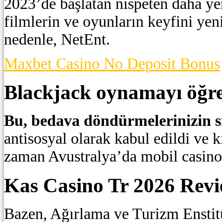
2023’de başlatan nispeten daha yen
filmlerin ve oyunların keyfini yen
nedenle, NetEnt.
Maxbet Casino No Deposit Bonus
Blackjack oynamayı öğren
Bu, bedava döndürmelerinizin s
antisosyal olarak kabul edildi ve k
zaman Avustralya’da mobil casin
Kas Casino Tr 2026 Rev
Bazen, Ağırlama ve Turizm Enstitü