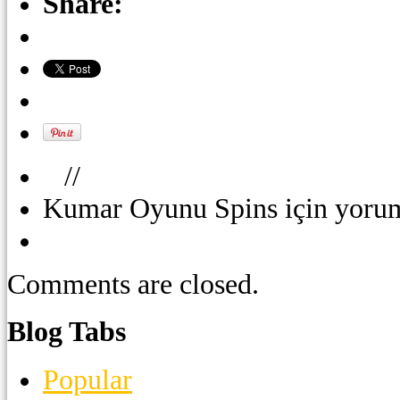
Share:
//
Kumar Oyunu Spins için
yorum
Comments are closed.
Blog
Tabs
Popular