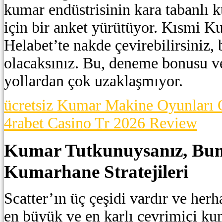
kumar endüstrisinin kara tabanlı k
için bir anket yürütüyor. Kısmi Ku
Helabet’te nakde çevirebilirsiniz, 
olacaksınız. Bu, deneme bonusu v
yollardan çok uzaklaşmıyor.
ücretsiz Kumar Makine Oyunları 
4rabet Casino Tr 2026 Review
Kumar Tutkunuysanız, Bunl
Kumarhane Stratejileri
Scatter’ın üç çeşidi vardır ve her
en büyük ve en karlı çevrimiçi ku