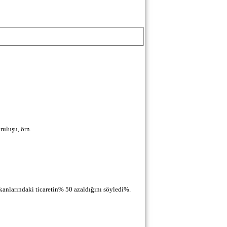
ruluşu, örn.
kkanlarındaki ticaretin% 50 azaldığını söyledi%.