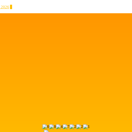
s 2026
0