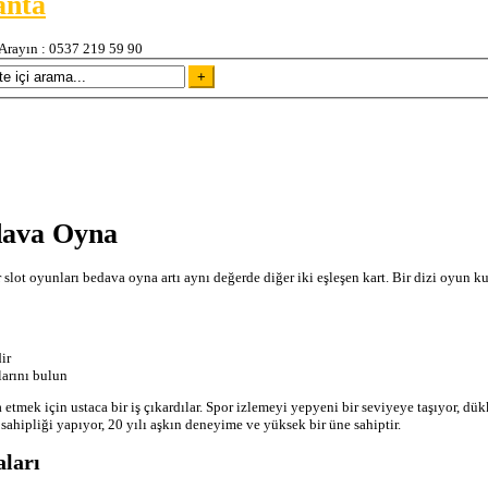
 Arayın : 0537 219 59 90
dava Oyna
ot oyunları bedava oyna artı aynı değerde diğer iki eşleşen kart. Bir dizi oyun ku
ir
larını bulun
etmek için ustaca bir iş çıkardılar. Spor izlemeyi yepyeni bir seviyeye taşıyor, dü
sahipliği yapıyor, 20 yılı aşkın deneyime ve yüksek bir üne sahiptir.
aları