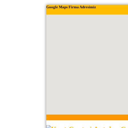
Google Maps Firma Adresimiz
+