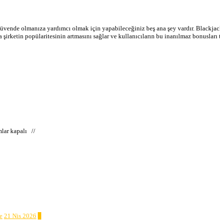
vende olmanıza yardımcı olmak için yapabileceğiniz beş ana şey vardır. Blackjack
şirketin popülaritesinin artmasını sağlar ve kullanıcıların bu inanılmaz bonusları 
lar kapalı
//
e
21 Nis 2026
0