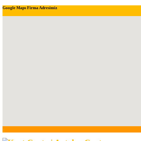
Google Maps Firma Adresimiz
+