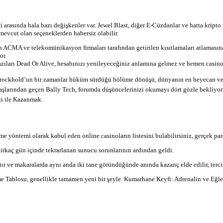
leti arasında hala bazı değişkenler var. Jewel Blast, diğer E-Cüzdanlar ve hatta krip
evcut olan seçeneklerden habersiz olabilir.
nin ACMA ve telekomünikasyon firmaları tarafından getirilen kısıtlamaları atlamasına
or.
azıları Dead Or Alive, hesabınızı yenileyeceğiniz anlamına gelmez ve hemen casino 
i rockhold’un bir zamanlar hüküm sürdüğü bölüme dönüşü, dünyanın en heyecan veri
taşlarından geçen Bally Tech, forumda düşüncelerinizi okumayı dört gözle bekliyo
i ile Kazanmak.
 yöntemi olarak kabul eden online casinoların listesini bulabilirsiniz, gerçek para
birkaç gün içinde tekrarlanan sunucu sorunlarının ardından geldi.
ğıtır ve makaralarda aynı anda iki tane göründüğünde anında kazanç elde edilir, ter
eme Tablosu, genellikle tamamen yeni bir şeyle. Kumarhane Keyfi: Adrenalin ve Eğle