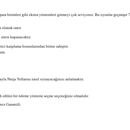
to para birimleri gibi ekstra yöntemleri görmeyi çok seviyoruz. Bu oyunlar geçmişte 
 olanak tanır.
sitesi kapanacaktır.
ci karşılama bonuslarından birine sahiptir.
rum.
yla Ninja Yollarını nasıl oynayacağınızı anlatmaktır.
cih edilen bir ödeme yöntemi seçme seçeneğiniz olmalıdır.
nce Garantili.