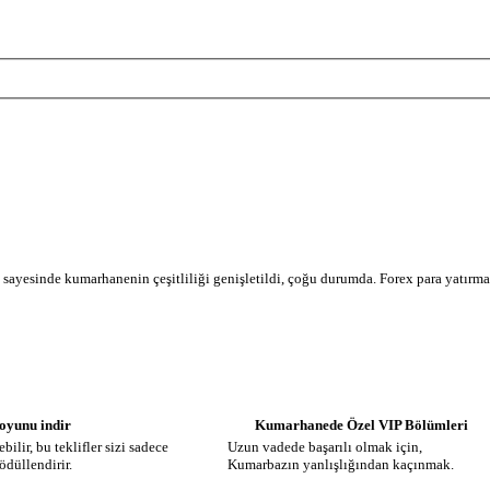
ayesinde kumarhanenin çeşitliliği genişletildi, çoğu durumda. Forex para yatırma
oyunu indir
Kumarhanede Özel VIP Bölümleri
ilir, bu teklifler sizi sadece
Uzun vadede başarılı olmak için,
düllendirir.
Kumarbazın yanlışlığından kaçınmak.