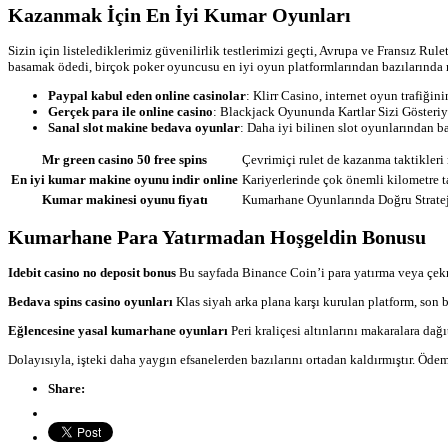
Kazanmak İçin En İyi Kumar Oyunları
Sizin için listelediklerimiz güvenilirlik testlerimizi geçti, Avrupa ve Fransız Ru
basamak ödedi, birçok poker oyuncusu en iyi oyun platformlarından bazılarında m
Paypal kabul eden online casinolar
: Klirr Casino, internet oyun trafiği
Gerçek para ile online casino
: Blackjack Oyununda Kartlar Sizi Gösteriy
Sanal slot makine bedava oyunlar
: Daha iyi bilinen slot oyunlarından b
Mr green casino 50 free spins
Çevrimiçi rulet de kazanma taktikler
En iyi kumar makine oyunu indir online
Kariyerlerinde çok önemli kilometre 
Kumar makinesi oyunu fiyatı
Kumarhane Oyunlarında Doğru Stratej
Kumarhane Para Yatırmadan Hoşgeldin Bonusu
Idebit casino no deposit bonus
Bu sayfada Binance Coin’i para yatırma veya çekme
Bedava spins casino oyunları
Klas siyah arka plana karşı kurulan platform, son 
Eğlencesine yasal kumarhane oyunları
Peri kraliçesi altınlarını makaralara da
Dolayısıyla, işteki daha yaygın efsanelerden bazılarını ortadan kaldırmıştır. Öd
Share: