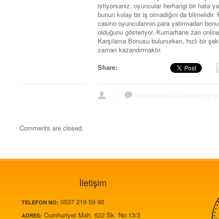
istiyorsanız, oyuncular herhangi bir hata 
bunun kolay bir iş olmadığını da bilmelidir
casino oyuncularının para yatırmadan bonus
olduğunu gösteriyor. Kumarhane zarı online
Karşılama Bonusu bulunurken, hızlı bir şeki
zaman kazandırmaktır.
Share:
//
Kumarhane Zarı Online için
yo
Comments are closed.
İletişim
0537 219 59 90
TELEFON NO:
Cumhuriyet Mah. 622 Sk. No:13/3
ADRES: