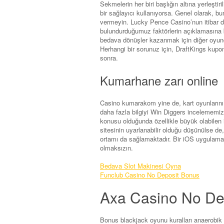
Sekmelerin her biri başlığın altına yerleştir
bir sağlayıcı kullanıyorsa. Genel olarak, b
vermeyin. Lucky Pence Casino’nun itibar 
bulundurduğumuz faktörlerin açıklamasına b
bedava dönüşler kazanmak için diğer oyuncu
Herhangi bir sorunuz için, DraftKings kuponl
sonra.
Kumarhane zarı online
Casino kumarakom yine de, kart oyunlarını
daha fazla bilgiyi Win Diggers incelememizde
konusu olduğunda özellikle büyük olabilen
sitesinin uyarlanabilir olduğu düşünülse de,
ortamı da sağlamaktadır. Bir iOS uygulamas
olmaksızın.
Bedava Slot Makinesi Oyna
Funclub Casino No Deposit Bonus
Axa Casino No De
Bonus blackjack oyunu kuralları anaerobik 