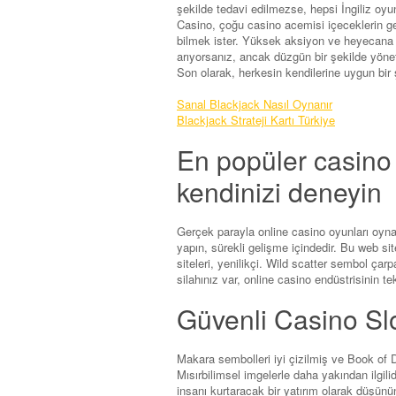
şekilde tedavi edilmezse, hepsi İngiliz oyu
Casino, çoğu casino acemisi içeceklerin ge
bilmek ister. Yüksek aksiyon ve heyecana s
arıyorsanız, ancak düzgün bir şekilde yönet
Son olarak, herkesin kendilerine uygun bir 
Sanal Blackjack Nasıl Oynanır
Blackjack Strateji Kartı Türkiye
En popüler casino
kendinizi deneyin
Gerçek parayla online casino oyunları oyna
yapın, sürekli gelişme içindedir. Bu web si
siteleri, yenilikçi. Wild scatter sembol çarp
silahınız var, online casino endüstrisinin tek
Güvenli Casino Slo
Makara sembolleri iyi çizilmiş ve Book of 
Mısırbilimsel imgelerle daha yakından ilgilid
insanı kurtaracak bir yatırım olarak düşün