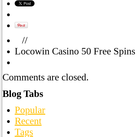
//
Locowin Casino 50 Free Spins 
Comments are closed.
Blog
Tabs
Popular
Recent
Tags