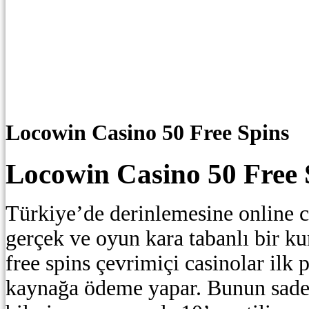
Locowin Casino 50 Free Spins
Locowin Casino 50 Free 
Türkiye’de derinlemesine online c
gerçek ve oyun kara tabanlı bir k
free spins çevrimiçi casinolar ilk 
kaynağa ödeme yapar.
Bunun sadec