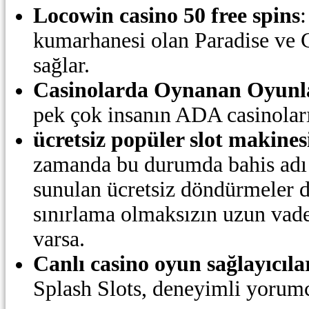
Locowin casino 50 free spins
:
kumarhanesi olan Paradise ve C
sağlar.
Casinolarda Oynanan Oyunl
pek çok insanın ADA casinolar
ücretsiz popüler slot makines
zamanda bu durumda bahis adı 
sunulan ücretsiz döndürmeler de
sınırlama olmaksızın uzun vaded
varsa.
Canlı casino oyun sağlayıcıla
Splash Slots, deneyimli yorum