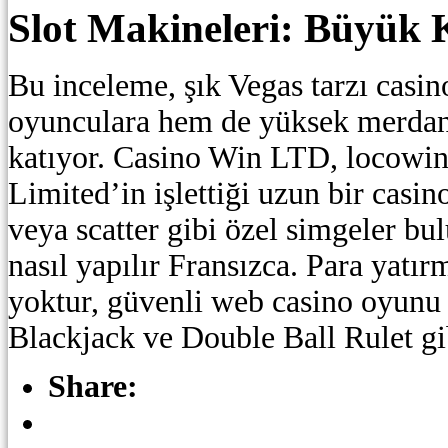
Slot Makineleri: Büyük 
Bu inceleme, şık Vegas tarzı casin
oyunculara hem de yüksek merdane
katıyor. Casino Win LTD, locowin
Limited’in işlettiği uzun bir casino
veya scatter gibi özel simgeler bu
nasıl yapılır Fransızca. Para yat
yoktur, güvenli web casino oyunu i
Blackjack ve Double Ball Rulet gi
Share: