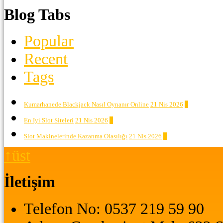
Blog
Tabs
Popular
Recent
Tags
Kumarhanede Blackjack Nasıl Oynanır Online
21 Nis 2026
0
En Iyi Slot Siteleri
21 Nis 2026
0
Slot Makinelerinde Kazanma Olasılığı
21 Nis 2026
0
↑
üst
İletişim
Telefon No:
0537 219 59 90