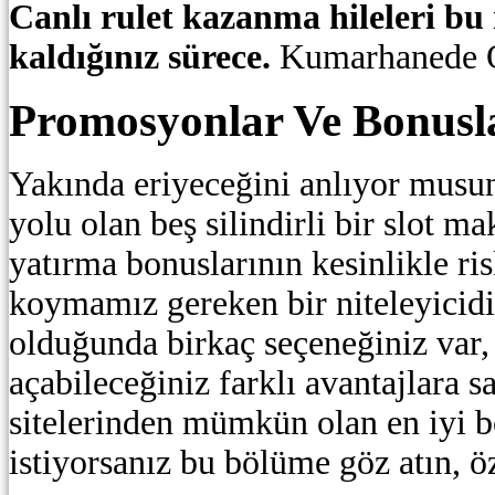
Canlı rulet kazanma hileleri bu 
kaldığınız sürece.
Kumarhanede Oy
Promosyonlar Ve Bonusla
Yakında eriyeceğini anlıyor musu
yolu olan beş silindirli bir slot ma
yatırma bonuslarının kesinlikle r
koymamız gereken bir niteleyicidi
olduğunda birkaç seçeneğiniz var, 
açabileceğiniz farklı avantajlara s
sitelerinden mümkün olan en iyi b
istiyorsanız bu bölüme göz atın, ö