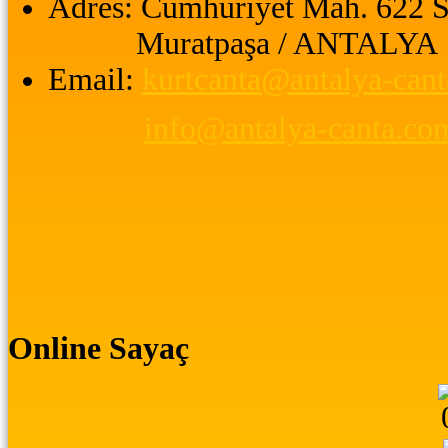
Adres:
Cumhuriyet Mah. 622 S
Muratpaşa / ANTALYA
Email:
kurtcanta@antalya-can
info@antalya-canta.co
Online Sayaç