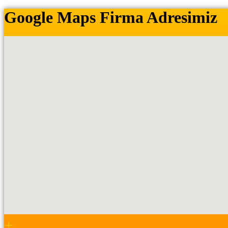
Google Maps Firma Adresimiz
+