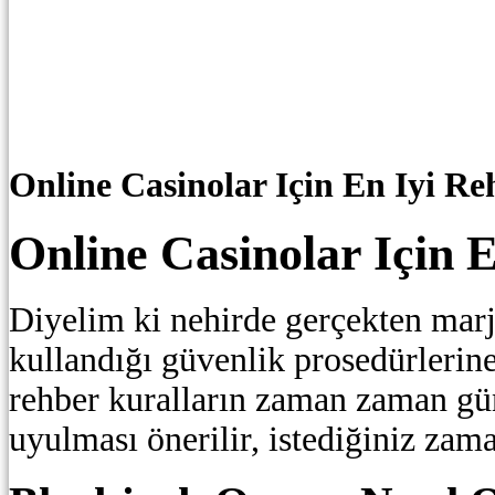
Online Casinolar Için En Iyi Re
Online Casinolar Için 
Diyelim ki nehirde gerçekten marj
kullandığı güvenlik prosedürlerine 
rehber kuralların zaman zaman gün
uyulması önerilir, istediğiniz zam