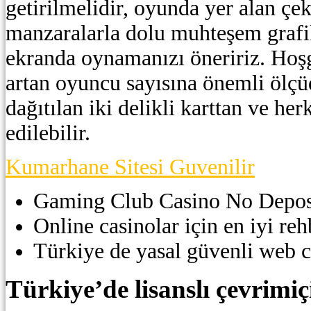
getirilmelidir, oyunda yer alan çe
manzaralarla dolu muhteşem grafik
ekranda oynamanızı öneririz. Hoş
artan oyuncu sayısına önemli ölçü
dağıtılan iki delikli karttan ve her
edilebilir.
Kumarhane Sitesi Guvenilir
Gaming Club Casino No Depos
Online casinolar için en iyi reh
Türkiye de yasal güvenli web c
Türkiye’de lisanslı çevrimiç