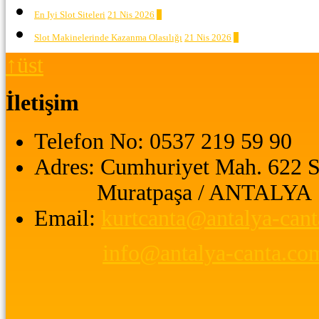
En Iyi Slot Siteleri
21 Nis 2026
0
Slot Makinelerinde Kazanma Olasılığı
21 Nis 2026
0
↑
üst
İletişim
Telefon No:
0537 219 59 90
Adres:
Cumhuriyet Mah. 622 S
Muratpaşa / ANTALYA
Email:
kurtcanta@antalya-can
info@antalya-canta.co