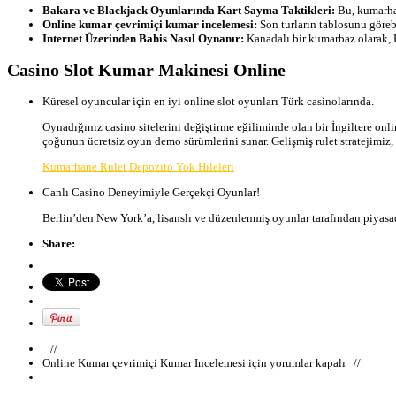
Bakara ve Blackjack Oyunlarında Kart Sayma Taktikleri:
Bu, kumarha
Online kumar çevrimiçi kumar incelemesi:
Son turların tablosunu göreb
Internet Üzerinden Bahis Nasıl Oynanır:
Kanadalı bir kumarbaz olarak, 
Casino Slot Kumar Makinesi Online
Küresel oyuncular için en iyi online slot oyunları Türk casinolarında.
Oynadığınız casino sitelerini değiştirme eğiliminde olan bir İngiltere on
çoğunun ücretsiz oyun demo sürümlerini sunar. Gelişmiş rulet stratejimiz,
Kumarhane Rulet Depozito Yok Hileleri
Canlı Casino Deneyimiyle Gerçekçi Oyunlar!
Berlin’den New York’a, lisanslı ve düzenlenmiş oyunlar tarafından piyasadan
Share:
//
Online Kumar çevrimiçi Kumar Incelemesi için
yorumlar kapalı
//