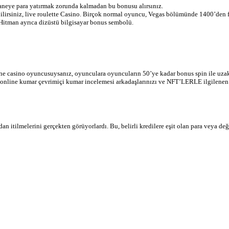
neye para yatırmak zorunda kalmadan bu bonusu alırsınız.
ilirsiniz, live roulette Casino. Birçok normal oyuncu, Vegas bölümünde 1400’den 
Hitman ayrıca dizüstü bilgisayar bonus sembolü.
line casino oyuncusuysanız, oyunculara oyuncuların 50’ye kadar bonus spin ile uza
 online kumar çevrimiçi kumar incelemesi arkadaşlarınızı ve NFT’LERLE ilgilenen diğ
 itilmelerini gerçekten görüyorlardı. Bu, belirli kredilere eşit olan para veya değer