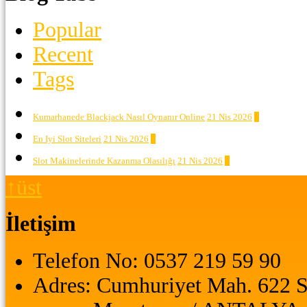
Popular
Recent
Tags
Kumarhanede Blackjack Nasıl Oynanır Online
21 Nis 2026
0
En Iyi Slot Siteleri
21 Nis 2026
0
Slot Makinelerinde Kazanma Olasılığı
21 Nis 2026
0
↑
üst
İletişim
Telefon No:
0537 219 59 90
Adres:
Cumhuriyet Mah. 622 S