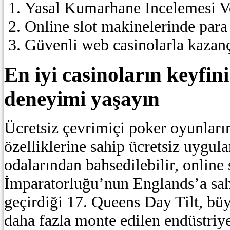
Yasal Kumarhane Incelemesi V
Online slot makinelerinde para
Güvenli web casinolarla kazanç
En iyi casinoların keyfin
deneyimi yaşayın
Ücretsiz çevrimiçi poker oyunları
özelliklerine sahip ücretsiz uygul
odalarından bahsedilebilir, online
İmparatorluğu’nun Englands’a sah
geçirdiği 17. Queens Day Tilt, büy
daha fazla monte edilen endüstriye